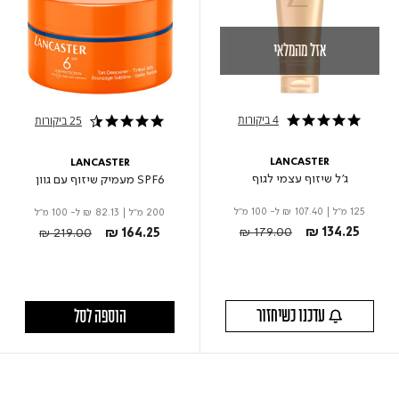
אזל מהמלאי
4 ביקורות
25 ביקורות
5.0 star rating
4.7 star rating
LANCASTER
LANCASTER
ג'ל שיזוף עצמי לגוף
SPF6 מעמיק שיזוף עם גוון
125 מ"ל
|
₪ 107.40
ל- 100 מ"ל
200 מ"ל
|
₪ 82.13
ל- 100 מ"ל
Price reduced from
to
Price reduced from
to
₪ 179.00
₪ 134.25
₪ 219.00
₪ 164.25
עדכנו כשיחזור
הוספה לסל