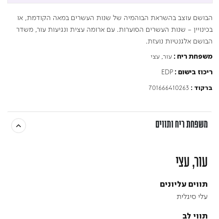
הבושם עוצב בהשראת הבוהמיה של שנות העשרים במאה הקודמת, או
בכינויין - שנות העשרים הסוערות. עם ארומה עצית ונגיעות עור, משדר
הבושם אלגנטיות נועזת.
עור, עצי
משפחת ריח :
EDP
ריכוז בישום :
701666410263
ברקוד :
משפחת ריח ותווים
עור, עצי
תווים עליונים
עלי סיגלית
תווי לב