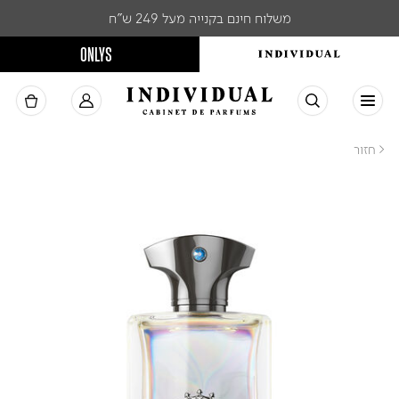
משלוח חינם בקנייה מעל 249 ש"ח
ONLYS
< חזור