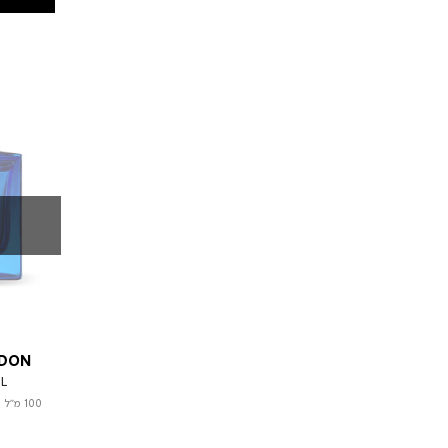
NDON
L
100 מ"ל
|