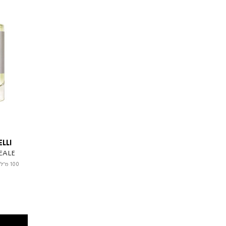
LLI
EALE
100 מ"ל