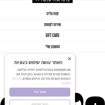
קצת עלינו
שירות לקוחות
GIFT CARD
החשבון שלי
×
האתר עושה שימוש בעוגיות
אנו משתמשים בעוגיות לשיפור חוויית הגלישה,
התאמת תכנים ומדידת ביצועים. ניתן לנהל את
העדפות העוגיות בכל עת. פרטים נוספים.
מדיניות
© 2025 Onlys. All Rights Reserved
פרטיות
Designed & Developed by Balink
לאשר הכל
ניהול העדפות