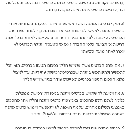
(קופונים, נקודות, מבצעים, כרטיסי מתנה, כרטיס חבר, הטבות מכל סוג
וכד'). רכישת כרטיס מתנה אינה מקנה נקודות.
6. תוקף כרטיס המתנה הוא חמש שנים מיום הנפקתו. באחריות אוחז
כרטיס המתנה לממשו לא יאוחר ממועד תום התוקף. לאחר מועד זה,
הכרטיס לא יכובד, לא יינתן בגינו החזר, והוא לא יקנה לאוחז בו כל זכות,
דרישה או תביעה כלפי החברה ו/או מי מטעמה. תוקף הכרטיס לא
יוארך לאחר מועד פקיעתו.
7. אם אוחז הכרטיס עשה שימוש חלקי בסכום הטעון בכרטיס, הוא יוכל
להמשיך ולהשתמש ביתרה שבכרטיס לרכישות עתידיות, עד לניצול
מלוא הסכום הטעון בכרטיס. לא יינתן עודף בגין שימוש חלקי.
8. אין מניעה להשתמש בכרטיס מתנה במסגרת "רכישה מפוצלת",
כלומר לשלם חלק מהסכום באמצעות כרטיס מתנה וחלק אחר מהסכום
באמצעי תשלום אחרים. על אף האמור, לא יתאפשר מימוש כרטיס מתנה
בעסקה המשלבת כרטיס "חבר" וכרטיס "BuyMe" יחדיו.
9. כרטיס מתנה אינו ניתן להמרה כספית למעט במקרה בו היתרה