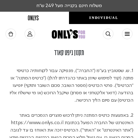
משלוח חינם בקנייה מעל 249 ש"ח
ONLYS
תקנון גיפט קארד
1. ש. שסטוביץ בע"מ ("החברה"), מנפיקה עבור לקוחותיה כרטיסי
מתנה (קוד למימוש שיוזן באתר כהגדרתו להלן) ("כרטיס המתנה" או
"הכרטיס"). פרטי הכרטיס (מספר השובר, סכום השובר ותוקף) יופיעו
בהודעה (דואר אלקטרוני או מסרון) שיקבל הרוכש (או מי שישלח אליו
הכרטיס) עם סיום הליך הרכישה.
2. באמצעות כרטיס המתנה ניתן לרכוש מוצרים הנמכרים באתר
האינטרנט של החברה הפועל בכתובת https://www.onlys.co.il
("אתר האינטרנט" או "האתר"). הכרטיס יזכה את האוחז בו עד לגובה
הסכום הטעון בו. עם ניצול מלוא הסכום הטעון בכרטיס, הכרטיס פוקע