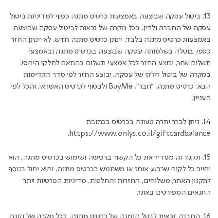
13. ביטול עסקה שבוצעה באמצעות כרטיס מתנה כפוף למדיניות ביטול
עסקה של החברה ולדין. בכל מקרה של זכאות לביטול עסקה שבוצעה
באמצעות כרטיס מתנה בלבד, יינתן כרטיס מתנה חדש. לא יינתן החזר
כספי. בוטלה בשלמותה עסקה שבוצעה בכרטיס מתנה ובאמצעי
תשלום אחר, יבוצע החזר לכל אמצעי תשלום בהתאם לחלקו היחסי.
במקרה של ביטול חלקי של עסקה, יבוצע החזר לפי סדר הקדימות
הבא: כרטיס מתנה, "חבר", BuyMe ולבסוף לכרטיס האשראי, והכל לפי
העניין.
14. ניתן לברר יתרה טעונה בכרטיס בכתובת
https://www.onlys.co.il/giftcardbalan
ce.
15. תקנון זה מסדיר את כל הקשור ברכישה ושימוש בכרטיס מתנה, הוא
יחייב כל לקוח שרכש, אוחז או משתמש בכרטיס מתנה, והוא יחול בנוסף
לתקנון האתר, משלוחים, החזרות והחלפות, מדיניות הפרטיות ויתר
התנאים המפורטים באתר.
16. החברה זכאית לבטל הזמנה של כרטיס מתנה, בכל מקרה של הזנת