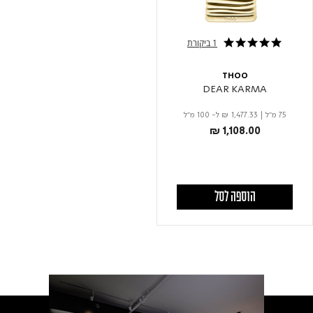
1 ביקורת
5.0 star rating
THOO
DEAR KARMA
75 מ"ל
|
₪ 1,477.33
ל- 100 מ"ל
₪ 1,108.00
הוספה לסל