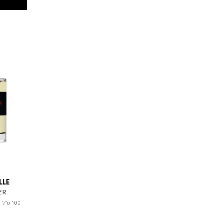
LLE
ER
100 מ"ל
|