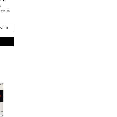
LLE
M
100 מ"ל
|
100 מ"ל