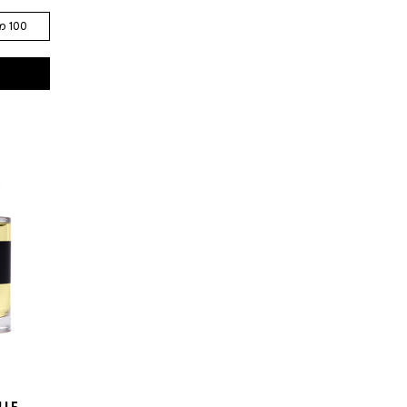
100 מ"ל