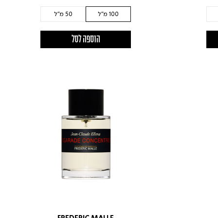
100 מ"ל
50 מ"ל
הוספה לסל