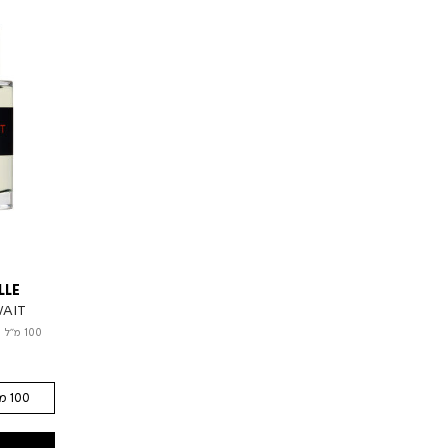
LLE
WAIT
100 מ"ל
|
0
100 מ"ל