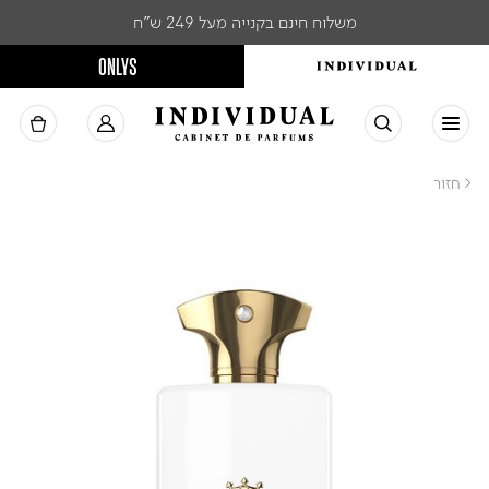
משלוח חינם בקנייה מעל 249 ש"ח
ONLYS
< חזור