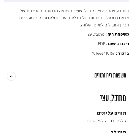
ניחוח עוצמתי, עצי ומתובל, שואב השראה מדמותה הטראגית של
מדאם בטרפליי. ניחוחות של תבלינים אוריינטלים ופרחים מעוררים
זיכרון ומובילים לפיוס ושלווה.
מתובל, עצי
משפחת ריח :
EDP
ריכוז בישום :
701666410157
ברקוד :
משפחת ריח ותווים
מתובל, עצי
תווים עליונים
פלפל ורוד, פלפל שחור
תווי לב