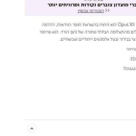
רי מועדון צוברים נקודות ומרוויחים יותר
<<
הצטרפו עכשיו
Opus XII Rose Incense הוא ניחוח בהשראת חוסר הוודאות, הדרמה
לים מהתעלומה הבלתי פתורה של ניצן הורד. הוא פרחוני
י בבירור ובעל אלמנטים ייחודיים ועכשוויים.
רחוני
ED
701666