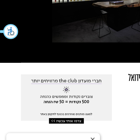
ידואל
×