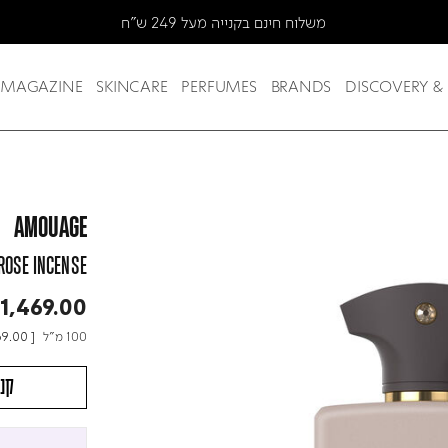
MAGAZINE
SKINCARE
PERFUMES
BRANDS
DISCOVERY &
AMOUAGE
ROSE INCENSE
1,469.00
100 מ"ל
69.00
[
קני