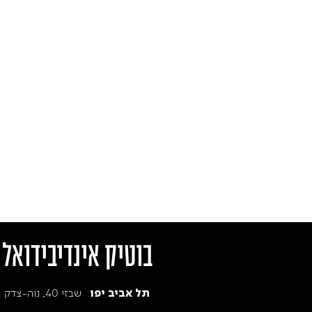
בוטיק אינדיבידואל
שבזי 40, נוה-צדק
תל אביב יפו