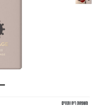
משפחת ריח ותווים