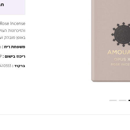
חב
והזיכרונות העו
באופן מובהק ועצ
פ
משפחת ריח :
P
ריכוז בישום :
410553
ברקוד :