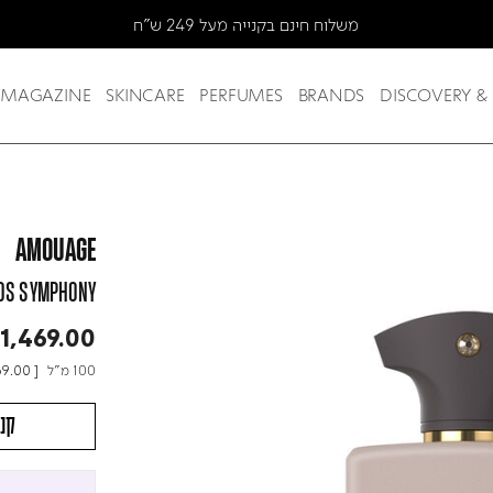
MAGAZINE
SKINCARE
PERFUMES
BRANDS
DISCOVERY &
AMOUAGE
DS SYMPHONY
1,469.00
100 מ"ל
69.00
[
קני