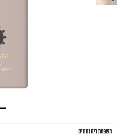
משפחת ריח ותווים