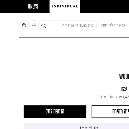
חברי מ
ONLYS
מועדון לקוחות
WOO
₪ 
₪ 1,4
ל- 100 מ"ל ]
יה מהירה
הוספה לסל