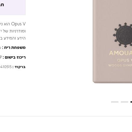
חב
Opus V 
ומודרניות של י
הידע והמידע בא
ע
משפחת ריח :
P
ריכוז בישום :
410515
ברקוד :