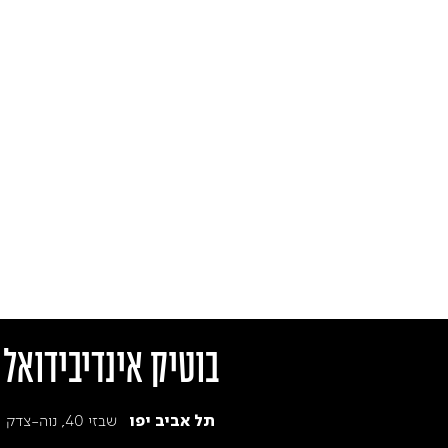
בוטיק אינדיבידואל
שבזי 40, נוה-צדק
תל אביב יפו