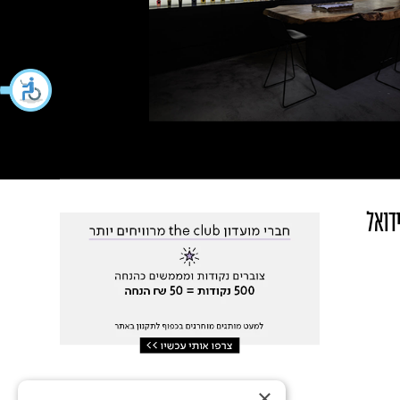
ידואל
×