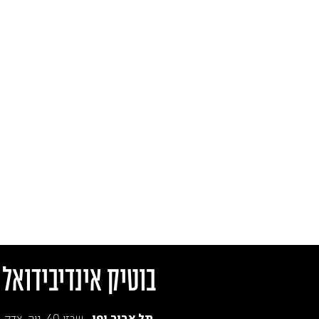
בוטיק אינדיבידואל
שבזי 40, נוה-צדק
תל אביב יפו