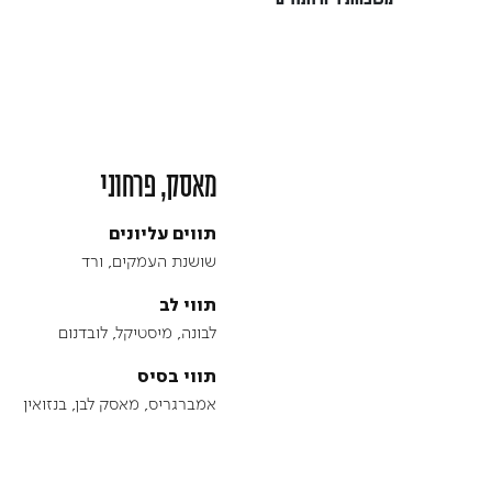
מאסק, פרחוני
תווים עליונים
שושנת העמקים, ורד
תווי לב
לבונה, מיסטיקל, לובדנום
תווי בסיס
אמברגריס, מאסק לבן, בנזואין