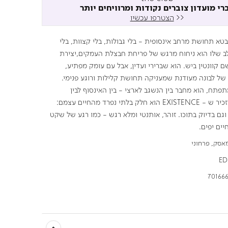
רי מועדון צוברים נקודות ומרוויחים יותר
<<
הצטרפו עכשיו
EXISTE מבטא תחושת מרחב אינסופית - בלי גבולות, בלי קצוות, בלי
לב שלו הוא ניחוח מרגש של פריחת חבצלת העמקים,יצירת
 קוונטין ביש. הוא שברירי ועדין, אבל עם עומק מפתיע,
ל לבונה מעודנת שמעניקה תחושת קלילות ורוגע פנימי.
פתח, הוא מחבר בין הנשגב לארצי - בין האינסוף לבין
הקרקע, ובכך מזכיר ש - EXISTENCE הוא חלק בלתי נפרד מהחיים עצמם:
וגם בדיוק בתוכו. זוהר, אותנטי ומלא רגש - כמו רגע של שקט
ים יפים.
אסק, פרחוני
ED
701666