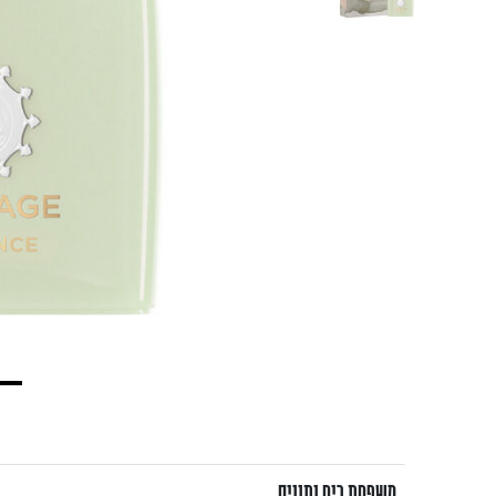
משפחת ריח ותווים