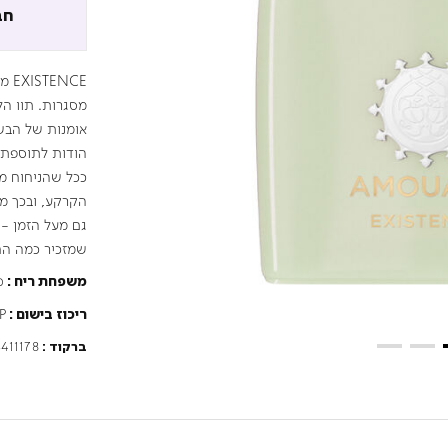
חב
NCE
מסגרות. תוו ה
אומנות של הבשם
הודות לתוספת ש
ככל שהניחוח מת
גם מעל הזמן - 
שמזכיר כמה החי
מ
משפחת ריח :
P
ריכוז בישום :
411178
ברקוד :