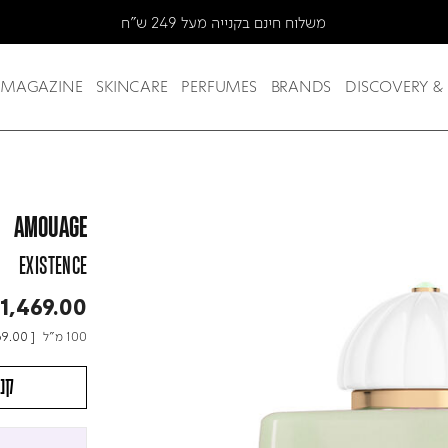
MAGAZINE
SKINCARE
PERFUMES
BRANDS
DISCOVERY &
AMOUAGE
EXISTENCE
1,469.00
100 מ"ל
69.00
[
קני