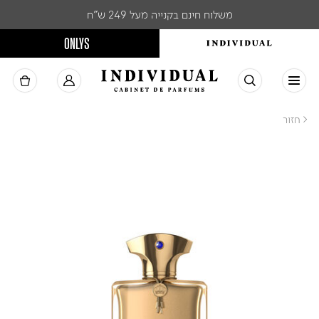
משלוח חינם בקנייה מעל 249 ש"ח
ONLYS
< חזור