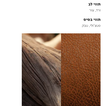
תווי לב
ורד, עור
תווי בסיס
פטצ'ולי, טבק