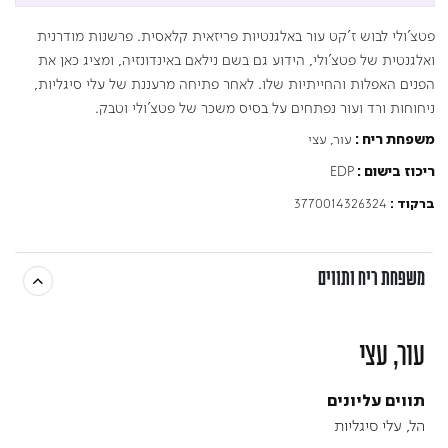
פטצ'ולי לבוש ז'קט עור באלגנטיות פריזאית קלאסית. פרשנות מודרנית
ואלגנטית של פטצ'ולי, הידוע גם בשם נילאם באינדונזיה, ומציג כאן את
הפנים האפלות והחייתיות שלו. לאחר פתיחה מרעננת של עלי סיגליות,
ניחוחות ורד ועור נפתחים על בסיס משכר של פטצ'ולי וטבק.
עור, עצי
משפחת ריח :
EDP
ריכוז בישום :
3770014326324
ברקוד :
משפחת ריח ותווים
עור, עצי
תווים עליונים
הל, עלי סיגליות