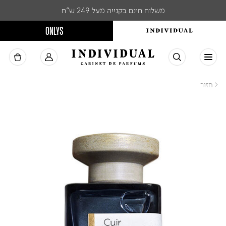
משלוח חינם בקנייה מעל 249 ש"ח
ONLYS
< חזור