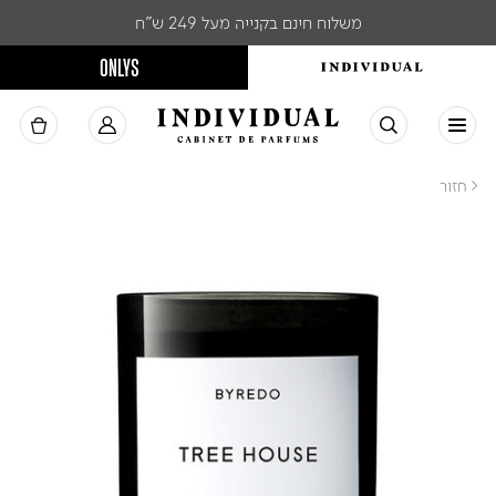
משלוח חינם בקנייה מעל 249 ש"ח
ONLYS
< חזור