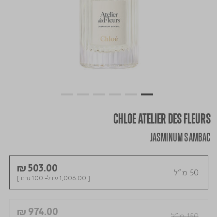
CHLOE ATELIER DES FLEURS
JASMINUM SAMBAC
₪ 503.00
50 מ"ל
[
₪ 1,006.00
ל- 100 גרם ]
₪ 974.00
150 מ"ל