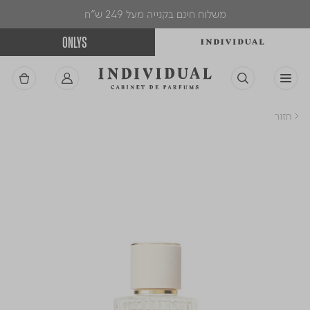
משלוח חינם בקנייה מעל 249 ש"ח
ONLYS
< חזור