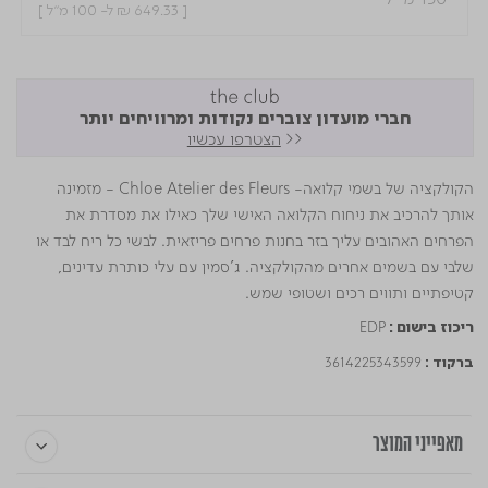
[
₪ 649.33
ל- 100 מ"ל ]
חברי מועדון צוברים נקודות ומרוויחים יותר
<<
הצטרפו עכשיו
הקולקציה של בשמי קלואה- Chloe Atelier des Fleurs - מזמינה
אותך להרכיב את ניחוח הקלואה האישי שלך כאילו את מסדרת את
הפרחים האהובים עליך בזר בחנות פרחים פריזאית. לבשי כל ריח לבד או
שלבי עם בשמים אחרים מהקולקציה. ג'סמין עם עלי כותרת עדינים,
קטיפתיים ותווים רכים ושטופי שמש.
EDP
ריכוז בישום :
3614225343599
ברקוד :
מאפייני המוצר