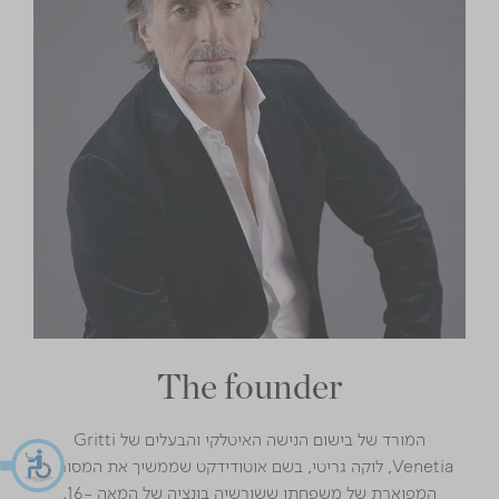
The founder
המורד של בישום הנישה האיטלקי והבעלים של Gritti
Venetia, לוקה גריטי, בשם אוטודידקט שממשיך את המסורת
המפוארת של משפחתו ששורשיה בונציה של המאה -16.