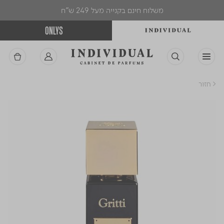
משלוח חינם בקנייה מעל 249 ש"ח
ONLYS
< חזור