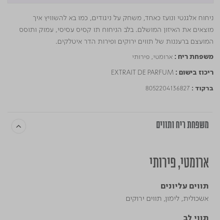
ניחוח אלגנטי ונועז כאחד, משחק על ניגודים, כמו בא להשוויץ איך
מוצאים את האיזון המושלם. בלב הניחוח תו קסיס עסיסי, עמוק ותוסס
המועצם ברעננות של תווים ירוקים ופירות הדר איטלקים.
ארומטי, פירותי
משפחת ריח :
EXTRAIT DE PARFUM
ריכוז בישום :
8052204136827
ברקוד :
משפחת ריח ותווים
ארומטי, פירותי
תווים עליונים
אשכולית, לימון, תווים ירוקים
תווי לב