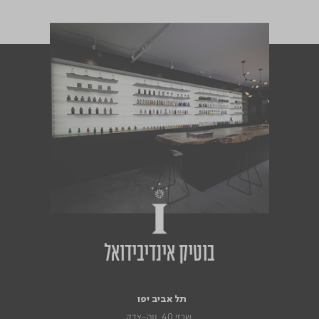
בוטיק אינדיבידואל
תל אביב יפו
שבזי 40, נוה-צדק