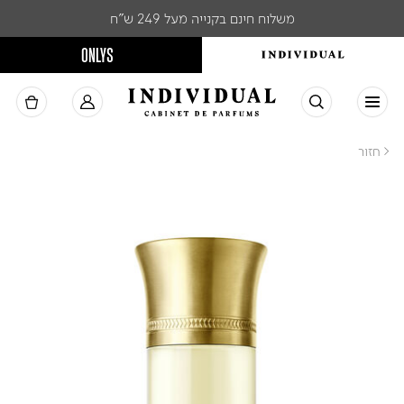
משלוח חינם בקנייה מעל 249 ש"ח
ONLYS
< חזור