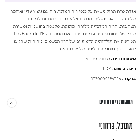
אגדת פרח החול נישאת על כנפי רוח המדבר. רוח עם ניצוץ עדין וארומה
של תבלינים אוריינטלים. מרמזת על אוצר חבוי מתחת לדיונות
הצהובות. הרוח המדברית מלוחה-מתוקה, מלטפת בחושניות ומשירה
שובל של ניחוח פרחים עדינים. זהו בושם מסדרת Les Eaux de l’Est
הפורשת את תולדותיה הדמיוניים של דרך הבשמים. ניחוחות שהגיעו
למערב דרך סוחרי התבלינים של ארצות ערב.
מתובל, פרחוני
משפחת ריח :
EDP
ריכוז בישום :
3770004394746
ברקוד :
משפחת ריח ותווים
מתובל, פרחוני