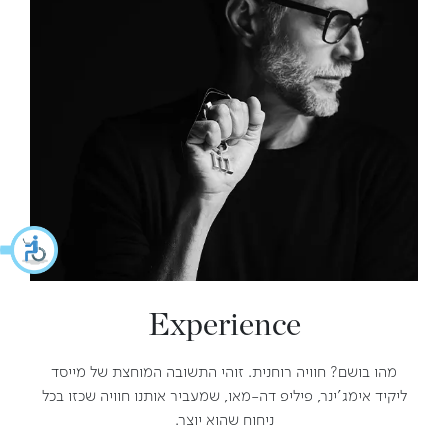
Experience
מהו בושם? חוויה רוחנית. זוהי התשובה המוחצת של מייסד
ליקיד אימג'ינר, פיליפ דה-מאו, שמעביר אותנו חוויה שכזו בכל
ניחוח שהוא יוצר.