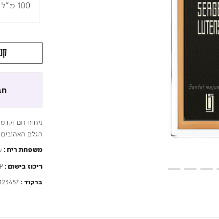
100 מ"ל
קני
חב
ניחוח חם וקרמי
הגלם האהובים ב
ע
משפחת ריח :
P
ריכוז בישום :
123457
ברקוד :