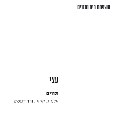
משפחת ריח ותווים
עצי
תווים
אלמוג, קקאו, ורד דמשק