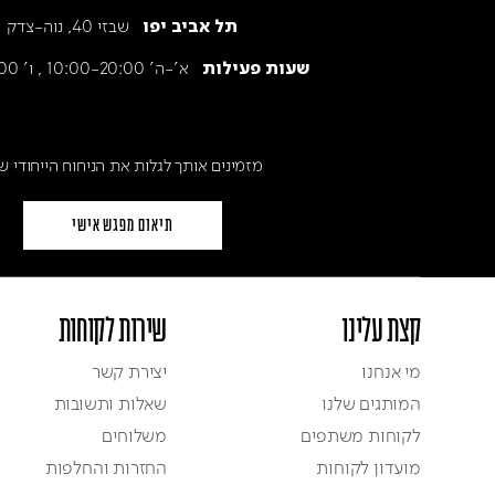
שבזי 40, נוה-צדק
תל אביב יפו
א׳-ה׳ 10:00-20:00 , ו' 9:30-15:00
שעות פעילות
מזמינים אותך לגלות את הניחוח הייחודי ש
תיאום מפגש אישי
קצת עלינו
שירות לקוחות
מי אנחנו
יצירת קשר
המותגים שלנו
שאלות ותשובות
לקוחות משתפים
משלוחים
מועדון לקוחות
החזרות והחלפות