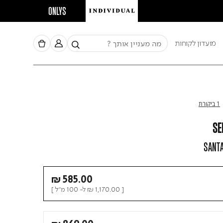
ONLYS
מועדון לקוחות
1 ביקורת
SE
SANT
₪ 585.00
[
₪ 1,170.00
ל- 100 מ"ל ]