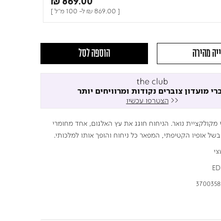
₪ 869.00
[
₪ 869.00
ל- 100 מ"ל ]
יה מהירה
הוספה לסל
רי מועדון צוברים נקודות ומרוויחים יותר
<<
הצטרפו עכשיו
 מקולקציית נואר. הניחוח חוגג את עץ האלגום, אחד מחומרי
של אופיו הקטיפתי, המפאר כל ניחוח והופך אותו למלכותי.
צי
ED
3700358