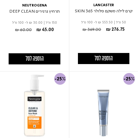
LANCASTER
NEUTROGENA
קרם לילה משקם סלולר 365 SKIN
תרחיץ גרגירים DEEP CLEAN
50 מ"ל
|
₪ 553.50
ל- 100 מ"ל
150 מ"ל
|
₪ 30.00
ל- 100 מ"ל
Price reduced from
to
Price reduced from
to
₪ 369.00
₪ 276.75
₪ 60.00
₪ 45.00
הוספה לסל
הוספה לסל
-25%
-25%