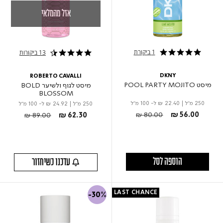
אזל מהמלאי
1 ביקורת
13 ביקורות
5.0 star rating
4.5 star rating
DKNY
ROBERTO CAVALLI
מיסט POOL PARTY MOJITO
מיסט לגוף ולשיער BOLD
BLOSSOM
250 מ"ל
|
₪ 22.40
ל- 100 מ"ל
250 מ"ל
|
₪ 24.92
ל- 100 מ"ל
Price reduced from
to
Price reduced from
to
₪ 80.00
₪ 56.00
₪ 89.00
₪ 62.30
הוספה לסל
עדכנו כשיחזור
LAST CHANCE
-30%