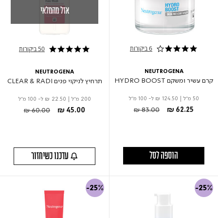
אזל מהמלאי
6 ביקורות
50 ביקורות
4.0 star rating
5.0 star rating
NEUTROGENA
NEUTROGENA
קרם עשיר ומשקם HYDRO BOOST
תרחיץ לניקוי פנים CLEAR & RADI
50 מ"ל
|
₪ 124.50
ל- 100 מ"ל
200 מ"ל
|
₪ 22.50
ל- 100 מ"ל
Price reduced from
to
Price reduced from
to
₪ 83.00
₪ 62.25
₪ 60.00
₪ 45.00
הוספה לסל
עדכנו כשיחזור
-25%
-25%