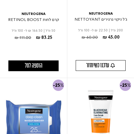
NEUTROGENA
NEUTROGENA
ג'ל ניקוי גרגירים NETTOYANT
קרם לחות RETINOL BOOST
200 מ"ל
|
₪ 22.50
ל- 100 מ"ל
50 מ"ל
|
₪ 166.50
ל- 100 מ"ל
Price reduced from
to
Price reduced from
to
₪ 60.00
₪ 45.00
₪ 111.00
₪ 83.25
עדכנו כשיחזור
הוספה לסל
-25%
-25%