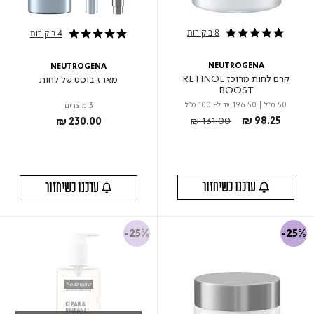
8 ביקורות
4 ביקורות
5.0 star rating
5.0 star rating
NEUTROGENA
NEUTROGENA
קרם לחות מרוכז RETINOL
מארז בוסט של לחות
BOOST
50 מ"ל
|
₪ 196.50
ל- 100 מ"ל
3 מוצרים
Price reduced from
to
₪ 131.00
₪ 98.25
₪ 230.00
עדכנו כשיחזור
עדכנו כשיחזור
-25%
-25%