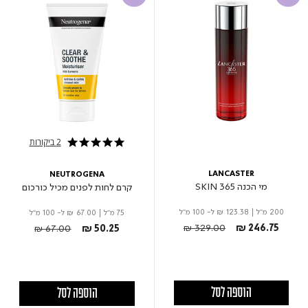
2 ביקורות
5.0 star rating
LANCASTER
NEUTROGENA
מי הכנה 365 SKIN
קרם לחות לפנים מכיל כורכום
200 מ"ל
|
₪ 123.38
ל- 100 מ"ל
75 מ"ל
|
₪ 67.00
ל- 100 מ"ל
Price reduced from
to
Price reduced from
to
₪ 329.00
₪ 246.75
₪ 67.00
₪ 50.25
הוספה לסל
הוספה לסל