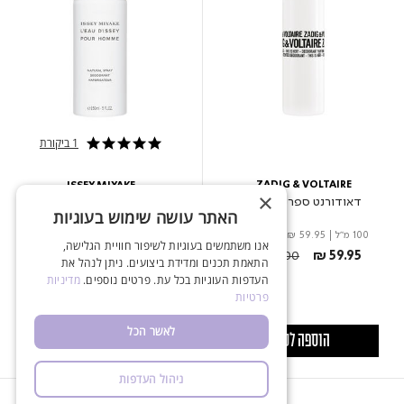
1 ביקורת
5.0 star rating
ZADIG & VOLTAIRE
ISSEY MIYAKE
×
דאודורנט ספריי לאישה
דאודורנט ספריי לגבר
האתר עושה שימוש בעוגיות
100 מ"ל
|
₪ 59.95
ל- 100 מ"ל
150 מ"ל
|
₪ 74.20
ל- 100 מ"ל
אנו משתמשים בעוגיות לשיפור חוויית הגלישה,
Price reduced from
to
Price reduced from
to
₪ 109.00
₪ 59.95
₪ 159.00
₪ 111.30
התאמת תכנים ומדידת ביצועים. ניתן לנהל את
העדפות העוגיות בכל עת. פרטים נוספים.
מדיניות
פרטיות
לאשר הכל
הוספה לסל
הוספה לסל
ניהול העדפות
NEW
-20%