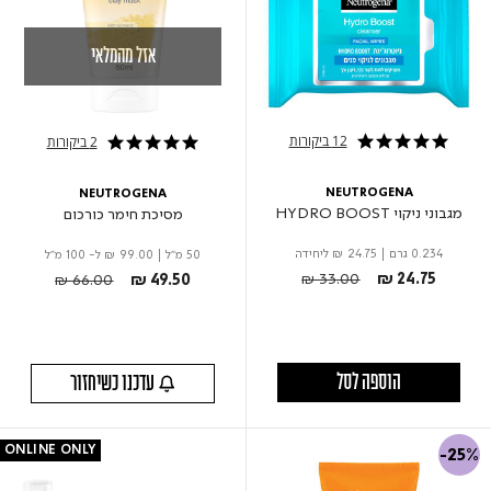
אזל מהמלאי
12 ביקורות
2 ביקורות
5.0 star rating
5.0 star rating
NEUTROGENA
NEUTROGENA
מגבוני ניקוי HYDRO BOOST
מסיכת חימר כורכום
0.234 גרם
|
₪ 24.75
ליחידה
50 מ"ל
|
₪ 99.00
ל- 100 מ"ל
Price reduced from
to
Price reduced from
to
₪ 33.00
₪ 24.75
₪ 66.00
₪ 49.50
הוספה לסל
עדכנו כשיחזור
ONLINE ONLY
-25%