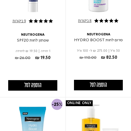
8 ביקורות
9 ביקורות
4.9 star rating
5.0 star rating
NEUTROGENA
NEUTROGENA
סרום לחות HYDRO BOOST
שפתון לחות SPF20
30 מ"ל
|
₪ 275.00
ל- 100 מ"ל
1 יחידה
|
₪ 19.50
ליחידה
Price reduced from
to
Price reduced from
to
₪ 110.00
₪ 82.50
₪ 26.00
₪ 19.50
הוספה לסל
הוספה לסל
ONLINE ONLY
-25%