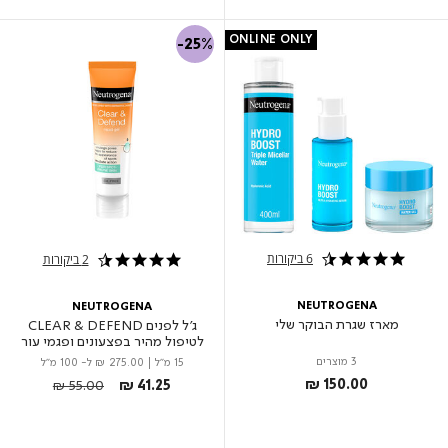
ONLINE ONLY
-25%
6 ביקורות
2 ביקורות
4.3 star rating
4.5 star rating
NEUTROGENA
NEUTROGENA
מארז שגרת הבוקר שלי
ג'ל לפנים CLEAR & DEFEND
לטיפול מהיר בפצעונים ופגמי עור
3 מוצרים
15 מ"ל
|
₪ 275.00
ל- 100 מ"ל
Price reduced from
to
₪ 150.00
₪ 55.00
₪ 41.25