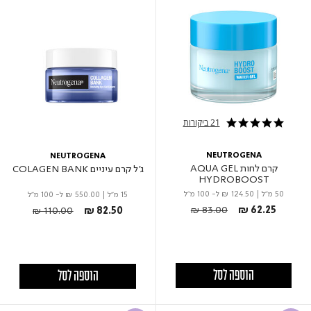
21 ביקורות
4.8 star rating
NEUTROGENA
NEUTROGENA
קרם לחות AQUA GEL
ג'ל קרם עיניים COLAGEN BANK
HYDROBOOST
50 מ"ל
|
₪ 124.50
ל- 100 מ"ל
15 מ"ל
|
₪ 550.00
ל- 100 מ"ל
Price reduced from
to
Price reduced from
to
₪ 83.00
₪ 62.25
₪ 110.00
₪ 82.50
הוספה לסל
הוספה לסל