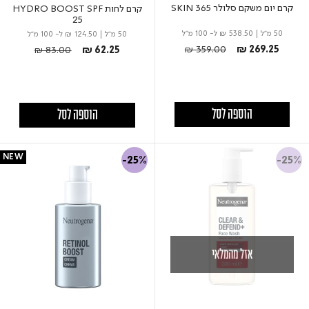
קרם יום משקם סלולר 365 SKIN
קרם לחות HYDRO BOOST SPF
25
50 מ"ל
|
₪ 538.50
ל- 100 מ"ל
50 מ"ל
|
₪ 124.50
ל- 100 מ"ל
Price reduced from
to
Price reduced from
to
₪ 359.00
₪ 269.25
₪ 83.00
₪ 62.25
הוספה לסל
הוספה לסל
NEW
-25%
-25%
אזל מהמלאי