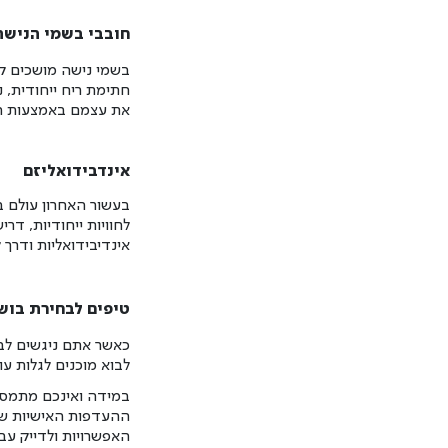
חובבי בשמי הנישה
בשמי נישה מושכים קה
חתימת ריח ייחודית, 
את עצמם באמצעות ה
אינדבידואליזם
בעשור האחרון עולם בש
לחוויות ייחודיות, ד
אינדיבידואליות ודרך 
טיפים לבחירת בוש
כאשר אתם ניגשים לב
לבוא מוכנים לגלות ע
במידה ואינכם מתמסרי
ההעדפות האישיות שלכ
האפשרויות ולדייק עבו