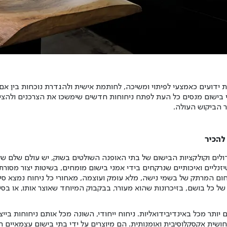
ות ידועים כאמצעי לפיתוי ומשיכה, לחותמת אישית ולהגדרת נוכחות
בין אם 
י בישום מנסים כל העת לפתח ניחוחות חדשים שימשכו את הצרכנים ולהצ
 הביקוש העולה.
להכיר
לים וקולקציות הבישום של בתי האופנה השולטים בשוק, יש עולם שלם של
זנליים ואיכותיים שנרקחים בידי אמני בישום מומחים, בשיטות יצור מסורת
ום המרתק של בשמי נישה, מלא עומק ועוצמה, מאחורי כל ניחוח נמצא סי
של כל בושם, בזיכרונות שהוא מעורר, בבקבוק המיוחד שאוצר אותו, או בס
יותר מכל באינדיבידואליות. ניחוח ייחודי, השונה מכל אותם ניחוחות בייצו
חושית אקסקלוסיבית ואומנותית. הם מיוצרים על ידי בתי בישום עצמאיים