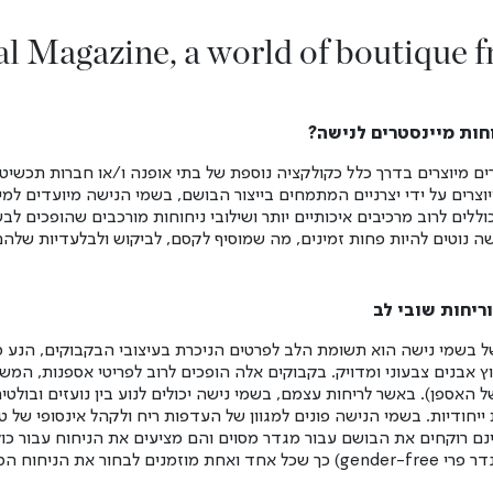
al Magazine, a world of boutique f
חות מיינסטרים לנישה?
ם מיוצרים בדרך כלל כקולקציה נוספת של בתי אופנה ו/או חברות תכשיטי
יוצרים על ידי יצרניים המתמחים בייצור הבושם, בשמי הנישה מיועדים למ
וללים לרוב מרכיבים איכותיים יותר ושילובי ניחוחות מורכבים שהופכים לב
שה נוטים להיות פחות זמינים, מה שמוסיף לקסם, לביקוש ול
בלעדיות שלהם
ריחות שובי לב
 בשמי נישה הוא תשומת הלב לפרטים הניכרת בעיצובי הבקבוקים, הנע מע
ץ אבנים צבעוני ומדויק. בקבוקים אלה הופכים לרוב לפריטי אספנות, המש
של האספן). באשר לריחות עצמם, בשמי נישה יכולים לנוע בין נועזים ובולטי
 ייחודיות. בשמי הנישה פונים למגוון של העדפות ריח
ולקהל אינסופי של 
נם רוקחים את הבושם עבור מגדר מסוים והם מציעים את הניחוח עבור כו
דר פרי
gender-free) כך שכל אחד ואחת מוזמנים לבחור את הניחוח המועדף עליהם.