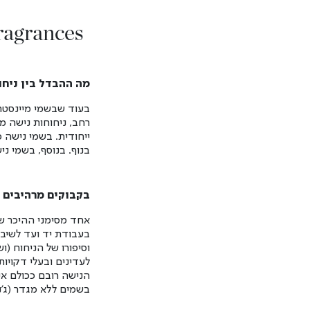
ragrances
מה ההבדל בין ניחו
בעוד שבשמי מיינסטרי
רחב, ניחוחות נישה מ
ייחודית. בשמי נישה כ
בנוף. בנוסף, בשמי ני
בקבוקים מרהיבים ו
אחד מסימני ההיכר של
בעבודת יד ועד לשיבו
וסיפורו של הניחוח (ו
לעדינים ובעלי דקויות
הנישה רובם ככולם אי
בשמים ללא מגדר (ג'נ