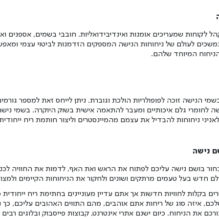
ל לקוחות שמעריכים אומנות ואינדיבידואליות. חובבי בשמים, אספנים ו
נמשכים לעולם של ניחוחות הנישה המספקים הזדמנות לביטוי עצמי ומאפ
ניחוח המיוחד שלהם.
מי הנישה זוכה לפופולריות הולכת וגוברת. ניתן לייחס זאת למספר גורמים
רישה לחומרי גלם איכותיים ומעבר להתאמה אישית בשוק היוקרה. בשמי ניש
לאניני ניחוחות להבדיל את עצמם מהמיינסטרים וליצור חותמת ריח ייחודית.
ם נישה
חור בושם נישה עליכם לפתוח את הראש ואת האף, לדמות את החוויה לכנ
ולם חדש בעל טעמים מרתקים ושונים ולחקור את הניחוחות הקיימים ולמצ
ם בקלות לחוויות חדשות אך אתם עדיין מעוניינים בחתימת ריח ייחודית 
ם, איזה סוג של ריחות אתם אוהבים, מהם התווים האהובים עליכם, כך נ
רכם את הניחוח. כיום ישנם אתרי אינטרנט, קבוצות פייסבוק ובלוגים רבים