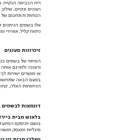
ריח הכביסה הנקייה מ
רעננים ונקיים. שילוב
הנוחות והתחכום של ה
אלו בשמים הניתנים ל
ניחוח קליל, אוורירי ומע
זיכרונות מענגים
הפיתוי של בשמים בני
ורעננה ולתרגם אותה 
או מושרים ישירות לבד
בפעם הבאה שתחשפו לר
הניחוחות האלה, קחו ר
דוגמאות לבשמים ב
בלאנש מבית ביירד
בושם יוניסקס המיועד 
סיגליות ומאסק חושני.
טאלקו מבית ניו נו