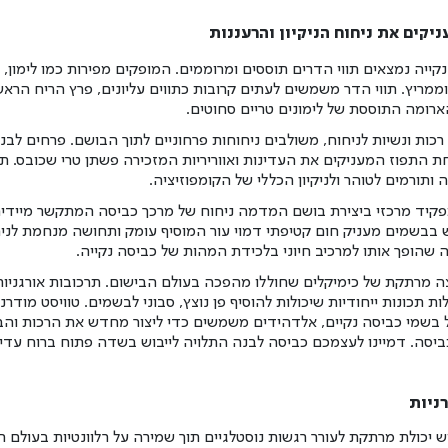
ניקים את ניחוח הניקיון והרעננות
קייה נמצאים תווי הדרים תוססים ומרוממים. המופקים מפירות כמו לימון, 
 וממריץ. תווי הדר משמשים לעתים קרובות כתווים עליונים, פרץ הריח הרא
רומה התוססת של לימונים טריים סחוטים.
רכות ונשיות לניחוח, משולבים ניחוחות פרחוניים לתוך הבושם. פרחים לבנים
 התפוז המעניקים את העדינות ואווריריות המזכירה פשתן טרי שכובס. תוו
ותורמים לטוהר ולניקיון הכללי של הקומפוזיציה.
פקיד מרכזי ביצירת בושם המדמה ניחוח של מרכך כביסה המתקשר מיידית 
בשמים מעניק חום קטיפתי דמוי עור המוסיף עומק ותחושה מנחמת לניחו
ה שהופך אותו למרכיב חיוני בלכידת המהות של כביסה נקייה.
מרתקת של כימיקלים שחוללו מהפכה בעולם הבישום. תרכובות אורגניות 
ת תכונות ייחודיות שיכולות להוסיף פן נוצץ, סבוני לבשמים. טוויסט מודרני
 בשמי כביסה נקיים, אלדהידים משמשים כדי ליצור מחדש את הרכות וה
כביסה. דמיינו לעצמכם כביסה לבנה התלויה לייבוש בשדה פתוח ברוח עדי
רניות
ש יכולת מרתקת לעורר רגשות נוסטלגיים תוך שמירה על רלוונטיות בעולם המ