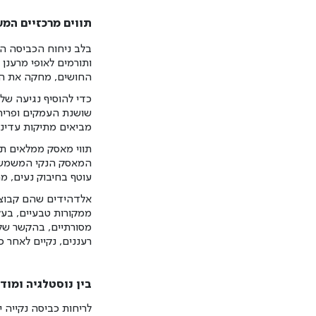
תווים מרכזיים המע
בלב ניחוח הכביסה הנ
ותורמים לאופי מרענן
החושים, מחקה את הא
כדי להוסיף נגיעה של 
שושנת העמקים ופריחת
מביאים מתיקות עדינה 
תווי מאסק ממלאים ת
המאסק הנקי המשמש ב
עוטף בחיבוק נעים, מ
אלדהידים שהם קבוצה 
ממקורות טבעיים, בעלו
מסורתיים, בהקשר של
רעננים, נקיים לאחר 
בין נוסטלגיה ומוד
לריחות כביסה נקייה י