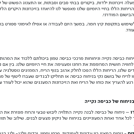
עלה זיכרונות ילדות, ביקורים בבתי סבים וסבתות, או התענוג הפשוט של 
 הריחות הללו בחיי היומיום שלנו מאפשר לנו להיאחז בזיכרונות היקרים הללו
בישום המודרני.
שימוש בתקופת קיץ חמה, במשך היום לעבודה או אפילו לאימוני ספורט ב
ורר.
חוח כביסה נקייה וניחוחות מרככי כביסה טמון ביכולתם ללכוד את המהות 
לחוויה חושית המרוממת את רוחנו ומעצימה את חיי היומיום שלנו. בין אם 
ים שלנו, הריחות הללו הפכו לחלק אהוב בנוף הריח, הממזגים נוסטלגיה ע
יח של בושם נקי בניחוח כביסה או תחליקו לבגדים שעברו ליטוף של מר
גע להעריך את כוחו של הריח ואת הזיכרונות המענגים שהוא יכול לעורר עב
ניחוח של כביסה נקייה
ו
– ניחוח של כביסה לבנה נקייה התלויה ליבוש טבעי והרוח מפזרת את ה
לכל אחד ואחת המעוניינים בניחוח של ניקיון מצעים לבנים. שילוב של תווי נ
טס
- ניחוח המאזן בין עדינות לעמידות. פרחי יסמין, ורדים וילנג- ילנג הנ