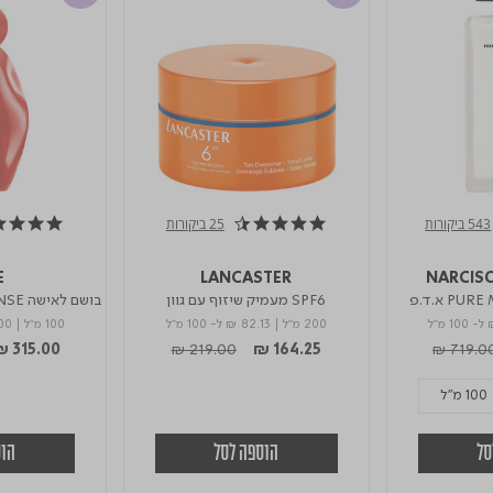
543 ביקורות
25 ביקורות
4.9 star rating
4.7 star rating
E
LANCASTER
NARCIS
SPF6 מעמיק שיזוף עם גוון
בושם לאישה COSMIC INTENSE אדפ
ל- 100 מ"ל
200 מ"ל
|
₪ 82.13
ל- 100 מ"ל
100 מ"ל
|
00
d from
Price reduced from
to
Price re
₪ 315.00
₪ 219.00
₪ 164.25
₪ 719.0
100 מ"ל
סל
הוספה לסל
הוס