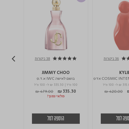
36 ביקורות
38 ביקורות
5.0 star rating
E
JIMMY CHOO
KYLI
בושם לאישה IWC א.ד.פ
בושם לאישה EAU D'ISSEY
₪ 315.
ל- 100 מ"ל
100 מ"ל
|
₪ 335.30
ל- 100 מ"ל
100 מ"ל
m
Price reduced from
to
Price reduce
to
5.30
₪ 479.00
₪ 335.30
₪ 420.00
מלאי נמוך!
פה לסל
הוספה לסל