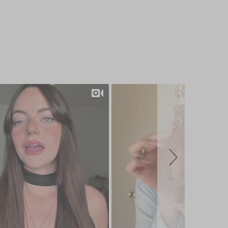
Slide controls
Slideshow