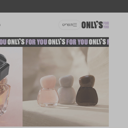
תפריט
ח