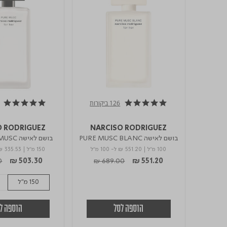
126 ביקורות
4.9 star rating
4.8 star rating
O RODRIGUEZ
NARCISO RODRIGUEZ
בושם לאישה PURE MUSC BLANC
בושם לאישה PURE MUSC א.ד.פ
אדפ
100 מ"ל
|
₪ 551.20
ל- 100 מ"ל
150 מ"ל
|
₪ 335.53
duced from
to
Price reduced from
to
0
₪ 503.30
₪ 689.00
₪ 551.20
150 מ"ל
הוספה לסל
הוספה ל