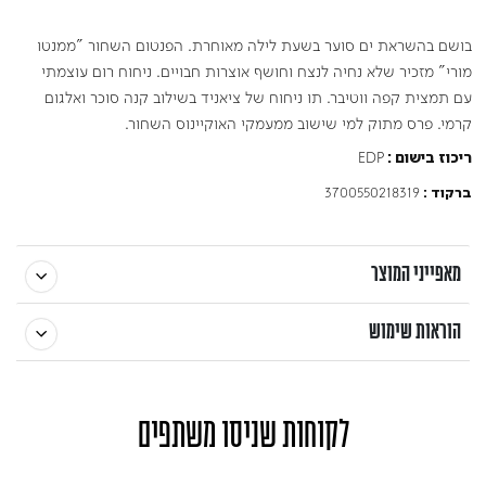
בושם בהשראת ים סוער בשעת לילה מאוחרת. הפנטום השחור "ממנטו
מורי" מזכיר שלא נחיה לנצח וחושף אוצרות חבויים. ניחוח רום עוצמתי
עם תמצית קפה ווטיבר. תו ניחוח של ציאניד בשילוב קנה סוכר ואלגום
קרמי. פרס מתוק למי שישוב ממעמקי האוקיינוס השחור.
EDP
ריכוז בישום :
3700550218319
ברקוד :
מאפייני המוצר
הוראות שימוש
לקוחות שניסו משתפים