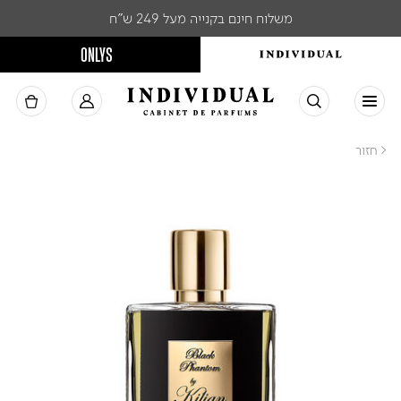
משלוח חינם בקנייה מעל 249 ש"ח
ONLYS
< חזור