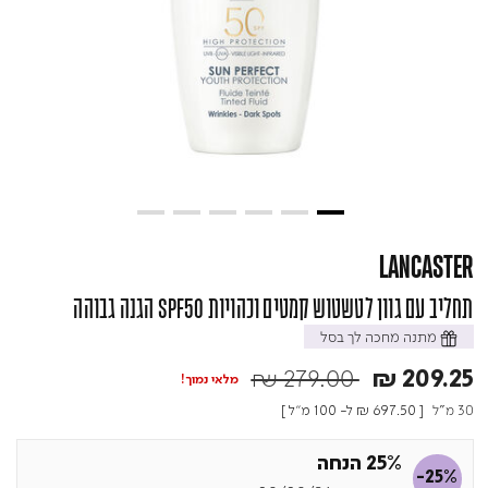
LANCASTER
תחליב עם גוון לטשטוש קמטים וכהויות SPF50 הגנה גבוהה
מתנה מחכה לך בסל
Price reduced from
to
₪ 279.00
₪ 209.25
מלאי נמוך!
30 מ"ל
[
₪ 697.50
ל- 100 מ"ל ]
25% הנחה
-25%