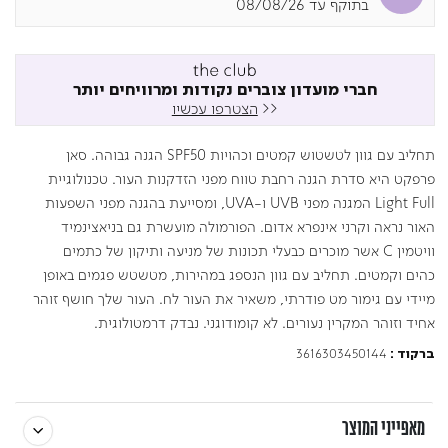
בתוקף עד 08/08/26
חברי מועדון צוברים נקודות ומרוויחים יותר
<<
הצטרפו עכשיו
תחליב עם גוון לטשטוש קמטים וכהויות SPF50 הגנה גבוהה. סאן
פרפקט היא סדרת הגנה רחבת טווח מפני הזדקנות העור. טכנולוגיית
Light Full המגנה מפני UVB ו-UVA, ומסייעת בהגנה מפני השפעות
האור נראה וקרני אינפרא אדום. הפורמולה מועשרת גם בניאצינמיד
וויטמין C אשר מוכרים כבעלי תכונות של מניעה ותיקון של כתמים
כהים וקמטים. תחליב עם גוון הנספג במהירות, מטשטש פגמים באופן
מיידי עם גימור מט פודרתי, משאיר את העור לח. העור שלך חושף זוהר
אחיד וזוהר המקרין נעורים. לא קומודוגני. נבדק דרמטולוגית.
3616303450144
ברקוד :
מאפייני המוצר