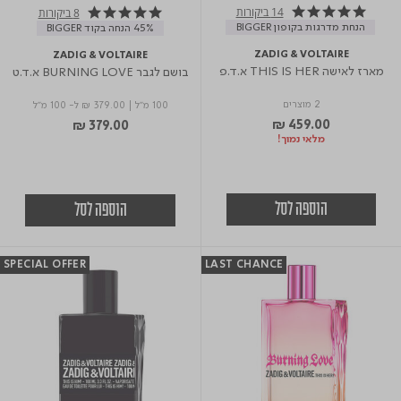
14 ביקורות
8 ביקורות
5.0 star rating
4.9 star rating
הנחת מדרגות בקופון BIGGER
45% הנחה בקוד BIGGER
ZADIG & VOLTAIRE
ZADIG & VOLTAIRE
מארז לאישה THIS IS HER א.ד.פ
בושם לגבר BURNING LOVE א.ד.ט
2 מוצרים
100 מ"ל
|
₪ 379.00
ל- 100 מ"ל
₪ 459.00
₪ 379.00
מלאי נמוך!
הוספה לסל
הוספה לסל
SPECIAL OFFER
LAST CHANCE