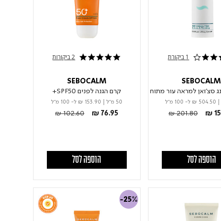
1 ביקורת
2 ביקורות
5.0 star rating
SEBOCALM
SEBOCAL
ג סצ'ואן למראה עור מתוח
קרם הגנה לפנים SPF50+
|
₪ 504.50
ל- 100 מ"ל
50 מ"ל
|
₪ 153.90
ל- 100 מ"ל
Price reduced from
to
Price reduced from
to
₪ 102.60
₪ 76.95
₪ 201.80
₪ 15
הוספה לסל
הוספה לסל
-25%