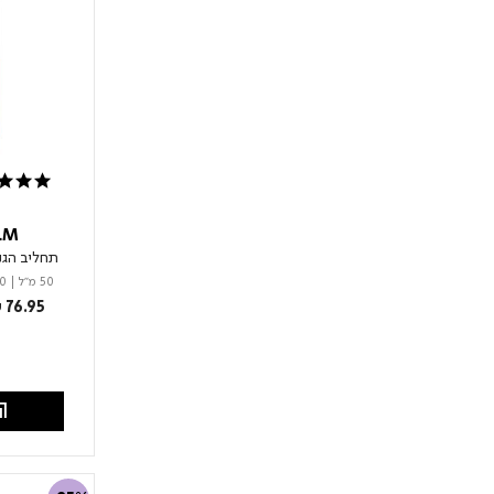
4.7 star rating
LM
תחליב הגנה ל
50 מ"ל
|
90
rom
 76.95
הו