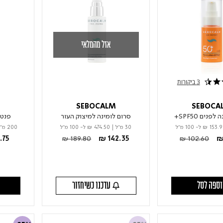
אזל מהמלאי
3 ביקורות
M
SEBOCALM
SEBOCA
פנים SPF50+
סרום לומינה למיצוק העור
פנטנ
₪ 153.
ל- 100 מ"ל
30 מ"ל
|
₪ 474.50
ל- 100 מ"ל
200 מ"ל
m
Price reduced from
to
Price reduced f
to
.75
₪ 189.80
₪ 142.35
₪ 102.60
₪
ספה לסל
עדכנו כשיחזור