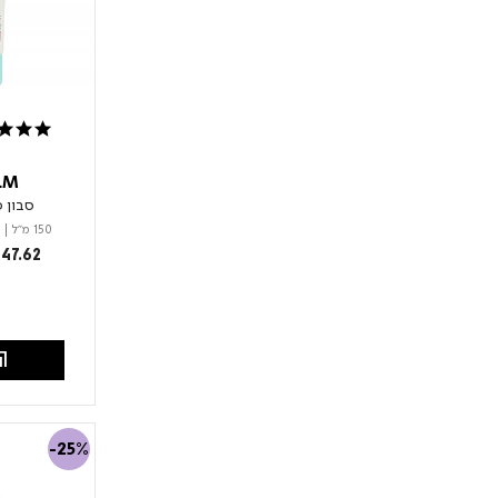
4.4 star rating
LM
סבון פ
150 מ"ל
|
from
47.62
הו
-25%