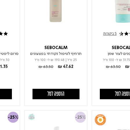
5 ביקורות
4.0 star rating
M
SEBOCALM
SEBOCA
נים לעור שמן
תרחיף לטיפול נקודתי בפצעונים
סרום ליפטינ
₪ 31.75
ל- 100 מ"ל
25 מ"ל
|
₪ 190.48
ל- 100 מ"ל
30 מ"ל
Price reduced from
to
Price reduced 
to
1.35
₪ 63.50
₪ 47.62
₪ 63.50
₪ 
ספה לסל
הוספה לסל
-25%
-25%