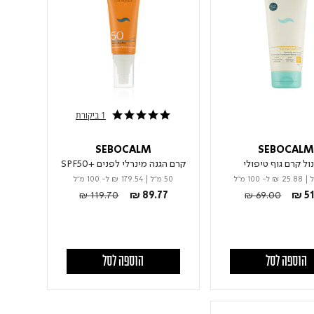
1 ביקורת
5.0 star rating
SEBOCALM
SEBOCAL
ול קרם גוף טיפולי
קרם הגנה מינרלי לפנים +SPF50
|
₪ 25.88
ל- 100 מ"ל
50 מ"ל
|
₪ 179.54
ל- 100 מ"ל
Price reduced from
to
Price reduced fro
to
₪ 119.70
₪ 89.77
₪ 69.00
₪ 51
הוספה לסל
הוספה לסל