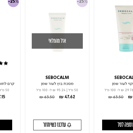
-25%
-25%
אזל מהמלאי
5.0 star rating
M
SEBOCALM
SEBOCA
יקוי לעור שמן
מסכת בוץ לעור שמן
קרם לחות
₪ 29.7
ל- 100 מ"ל
50 מ"ל
|
₪ 95.24
ל- 100 מ"ל
50 מ"ל
om
Price reduced from
to
Price reduced 
to
.15
₪ 63.50
₪ 47.62
₪ 63.50
₪ 
ספה לסל
עדכנו כשיחזור