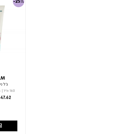
-25%
LM
ג'ל נ
160 מ"ל
|
6
from
47.62
הו