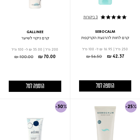
3 ביקורות
5.0 star rating
SEBOCALM
GALLINEE
קרם לחות להרגעת הקרקפת
קרם ניקוי לשיער
250 מ"ל
|
₪ 16.95
ל- 100 מ"ל
200 מ"ל
|
₪ 35.00
ל- 100 מ"ל
Price reduced from
to
Price reduced from
to
₪ 56.50
₪ 42.37
₪ 100.00
₪ 70.00
הוספה לסל
הוספה לסל
-30%
-25%