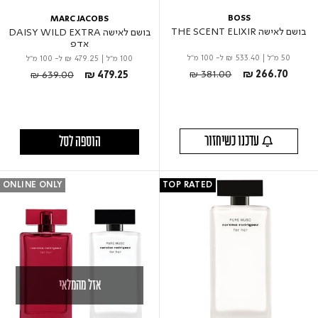
BOSS
MARC JACOBS
בושם לאישה THE SCENT ELIXIR
בושם לאישה DAISY WILD EXTRA
אדפ
50 מ"ל
|
₪ 533.40
ל- 100 מ"ל
100 מ"ל
|
₪ 479.25
ל- 100 מ"ל
Price reduced from
to
Price reduced from
to
₪ 381.00
₪ 266.70
₪ 639.00
₪ 479.25
עדכנו כשיחזור
הוספה לסל
ONLINE ONLY
TOP RATED
אזל מהמלאי