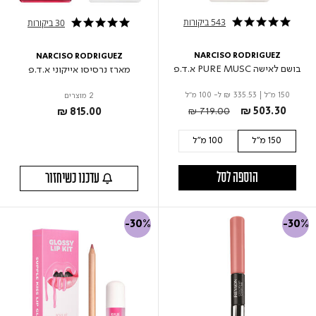
543 ביקורות
30 ביקורות
4.9 star rating
4.9 star rating
NARCISO RODRIGUEZ
NARCISO RODRIGUEZ
בושם לאישה PURE MUSC א.ד.פ
מארז נרסיסו אייקוני א.ד.פ
150 מ"ל
|
₪ 335.53
ל- 100 מ"ל
2 מוצרים
Price reduced from
to
₪ 719.00
₪ 503.30
₪ 815.00
150 מ"ל
100 מ"ל
הוספה לסל
עדכנו כשיחזור
-30%
-30%