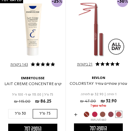
TOP RATED
-25%
-30%
21 ביקורות
143 ביקורות
4.8 star rating
4.9 star rating
REVLON
EMBRYOLISSE
עפרון שפתיים עמיד COLORSTAY
קרם LAIT CREME CONCENTRE
1 יחידה
|
₪ 32.90
ליחידה
75 מ"ל
|
₪ 115.00
ל- 100 מ"ל
Price reduced from
to
Price reduced from
to
₪ 47.00
₪ 32.90
₪ 115.00
₪ 86.25
מלאי נמוך!
75 מ"ל
30 מ"ל
660 MAUVE
הוספה לסל
הוספה לסל