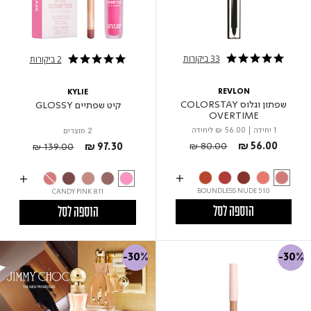
33 ביקורות
2 ביקורות
4.8 star rating
5.0 star rating
REVLON
KYLIE
שפתון וגלוס COLORSTAY
קיט שפתיים GLOSSY
OVERTIME
1 יחידה
|
₪ 56.00
ליחידה
2 מוצרים
Price reduced from
to
Price reduced from
to
₪ 80.00
₪ 56.00
₪ 139.00
₪ 97.30
510 BOUNDLESS NUDE
CANDY PINK 811
הוספה לסל
הוספה לסל
-30%
-30%