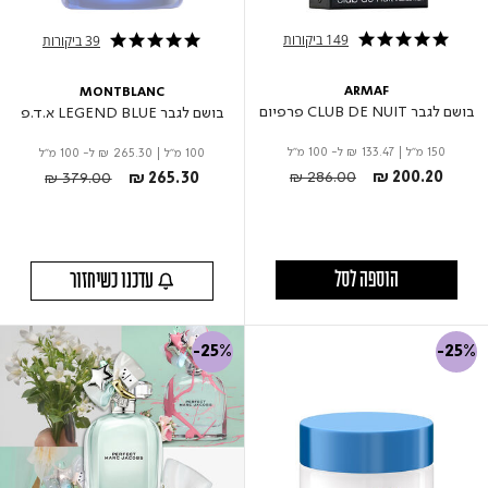
149 ביקורות
39 ביקורות
4.9 star rating
5.0 star rating
ARMAF
MONTBLANC
בושם לגבר CLUB DE NUIT פרפיום
בושם לגבר LEGEND BLUE א.ד.פ
150 מ"ל
|
₪ 133.47
ל- 100 מ"ל
100 מ"ל
|
₪ 265.30
ל- 100 מ"ל
Price reduced from
to
Price reduced from
to
₪ 286.00
₪ 200.20
₪ 379.00
₪ 265.30
הוספה לסל
עדכנו כשיחזור
-25%
-25%