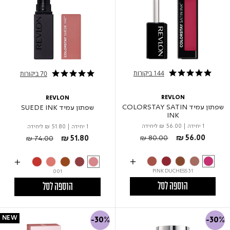
144 ביקורות
70 ביקורות
4.8 star rating
4.8 star rating
REVLON
REVLON
שפתון עמיד COLORSTAY SATIN
שפתון עמיד SUEDE INK
INK
1 יחידה
|
₪ 56.00
ליחידה
1 יחידה
|
₪ 51.80
ליחידה
Price reduced from
to
Price reduced from
to
₪ 80.00
₪ 56.00
₪ 74.00
₪ 51.80
31 PINK DUCHESS
001
הוספה לסל
הוספה לסל
NEW
-30%
-30%