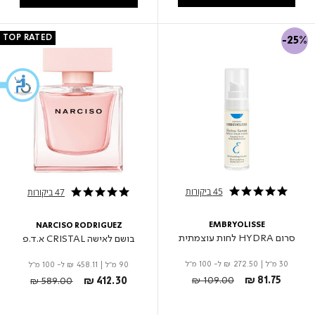
TOP RATED
-25%
45 ביקורות
47 ביקורות
4.9 star rating
5.0 star rating
EMBRYOLISSE
NARCISO RODRIGUEZ
סרום HYDRA לחות עוצמתית
בושם לאישה CRISTAL א.ד.פ
30 מ"ל
|
₪ 272.50
ל- 100 מ"ל
90 מ"ל
|
₪ 458.11
ל- 100 מ"ל
Price reduced from
to
Price reduced from
to
₪ 109.00
₪ 81.75
₪ 589.00
₪ 412.30