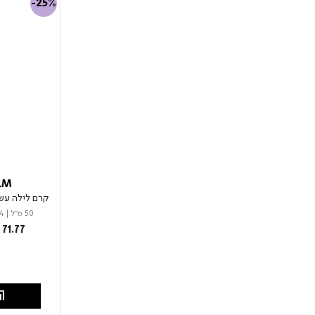
-25%
LM
קרם לילה עשי
50 מ"ל
|
4
from
71.77
הו