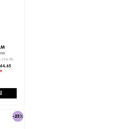
LM
תחל
90 מ"ל
|
3
rom
64.65
מל
הו
-25%