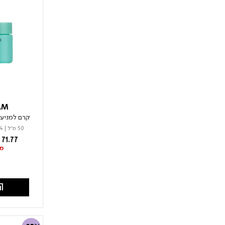
LM
קרם למניעת
50 מ"ל
|
4
from
71.77
מל
הו