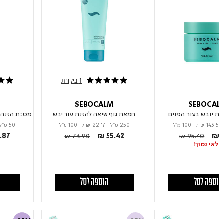
1 ביקורת
5.0 star rating
5.0 star rating
M
SEBOCALM
SEBOCA
 יובש בעור הפנים
חמאת גוף שיאה להזנת עור יבש
מסכת הזנה ללילה CICA 
₪ 143.5
ל- 100 מ"ל
250 מ"ל
|
₪ 22.17
ל- 100 מ"ל
50 מ"ל
m
Price reduced from
to
Price reduced 
to
.87
₪ 73.90
₪ 55.42
₪ 95.70
₪ 
אי נמוך!
ספה לסל
הוספה לסל