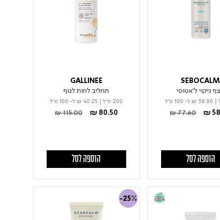
GALLINEE
SEBOCAL
ף ניקוי ל'אטופי
תחליב לחות לגוף
|
₪ 38.80
ל- 100 מ"ל
200 מ"ל
|
₪ 40.25
ל- 100 מ"ל
Price reduced from
to
Price reduced fro
to
₪ 115.00
₪ 80.50
₪ 77.60
₪ 58
הוספה לסל
הוספה לסל
-25%