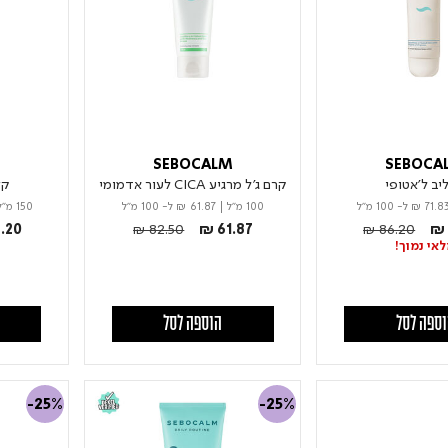
M
SEBOCALM
SEBOCA
יב ל'אטופי
קרם ג'ל מרגיע CICA לעור אדמומי
קצ
₪ 71.8
ל- 100 מ"ל
100 מ"ל
|
₪ 61.87
ל- 100 מ"ל
150 מ"ל
m
Price reduced from
to
Price reduced f
to
.20
₪ 82.50
₪ 61.87
₪ 86.20
₪ 
אי נמוך!
ספה לסל
הוספה לסל
-25%
-25%