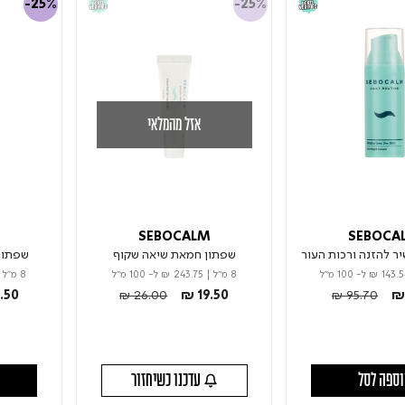
-25%
-25%
אזל מהמלאי
M
SEBOCALM
SEBOCA
ר להזנה ורכות העור
שפתון חמאת שיאה שקוף
שפתון
₪ 143.5
ל- 100 מ"ל
8 מ"ל
|
₪ 243.75
ל- 100 מ"ל
8 מ"ל
|
m
Price reduced from
to
Price reduced 
to
.50
₪ 26.00
₪ 19.50
₪ 95.70
₪ 
ספה לסל
עדכנו כשיחזור