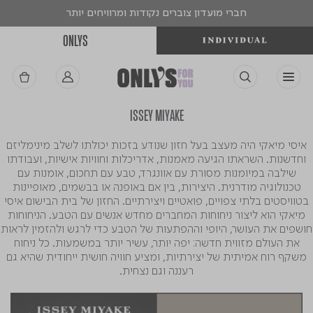
חברי מועדון צוברים נקודות ומרוויחים יותר
ONLYS
ISSEY MIYAKE
איסי מיאקי היה מעצב בעל חזון שנודע בזכות יכולתו לשלב מינימליזם
וחדשנות. השראתו הגיעה מאמנות, אדריכלות וחוויות אישיות, ועבודתו
שילבה במיומנות מסורת עם אוונגרד, טבע עם תחכום, אומנות עם
טכנולוגיה מודרנית. היצירות, בין אם באופנה או בבשמים, מאופיינות
בטוויסטים בלתי צפויים, פואטיים ויצירתיים. החזון של בית הבישום איסי
מיאקי הוא ליצור ניחוחות המחברים מחדש אנשים עם הטבע. הניחוחות
חושפים את העושר, היופי וההפתעות של הטבע כדי לרגש ולהזמין לראות
את העולם מזווית חדשה: יפה יותר, עשיר יותר במשמעות. כל ניחוח
משקף רוח אמיתית של יצירתיות, ומציע חוויה חושית ייחודית שהיא גם
רעננה וגם נצחית.