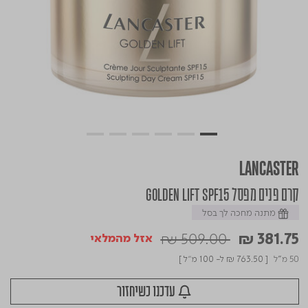
LANCASTER
קרם פנים מפסל GOLDEN LIFT SPF15
מתנה מחכה לך בסל
Price reduced from
to
₪ 509.00
₪ 381.75
אזל מהמלאי
50 מ"ל
[
₪ 763.50
ל- 100 מ"ל ]
עדכנו כשיחזור