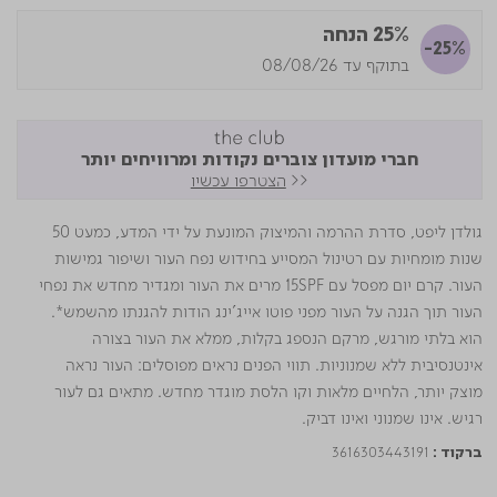
25% הנחה
-25%
בתוקף עד 08/08/26
חברי מועדון צוברים נקודות ומרוויחים יותר
<<
הצטרפו עכשיו
גולדן ליפט, סדרת ההרמה והמיצוק המונעת על ידי המדע, כמעט 50
שנות מומחיות עם רטינול המסייע בחידוש נפח העור ושיפור גמישות
העור. קרם יום מפסל עם 15SPF מרים את העור ומגדיר מחדש את נפחי
העור תוך הגנה על העור מפני פוטו אייג'ינג הודות להגנתו מהשמש*.
הוא בלתי מורגש, מרקם הנספג בקלות, ממלא את העור בצורה
אינטנסיבית ללא שמנוניות. תווי הפנים נראים מפוסלים: העור נראה
מוצק יותר, הלחיים מלאות וקו הלסת מוגדר מחדש. מתאים גם לעור
רגיש. אינו שמנוני ואינו דביק.
3616303443191
ברקוד :