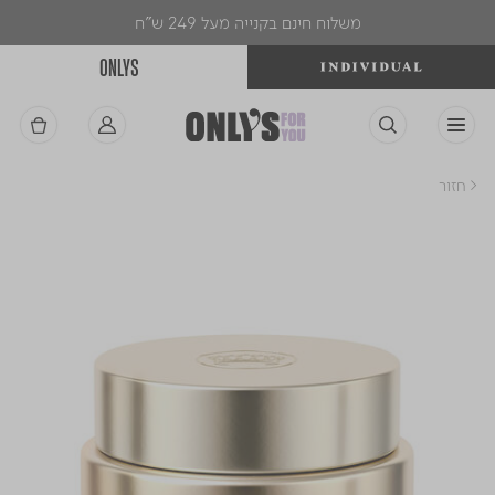
משלוח חינם בקנייה מעל 249 ש"ח
ONLYS
< חזור