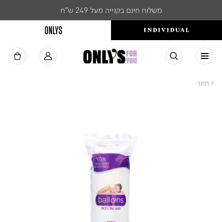
משלוח חינם בקנייה מעל 249 ש"ח
ONLYS
< חזור