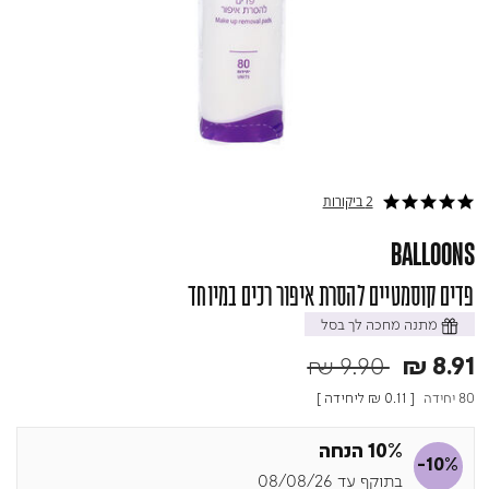
2 ביקורות
5.0 star rating
BALLOONS
פדים קוסמטיים להסרת איפור רכים במיוחד
מתנה מחכה לך בסל
Price reduced fr
to
₪ 9.90
₪ 8.91
80 יחידה
[
₪ 0.11
ליחידה ]
10% הנחה
-10%
בתוקף עד 08/08/26