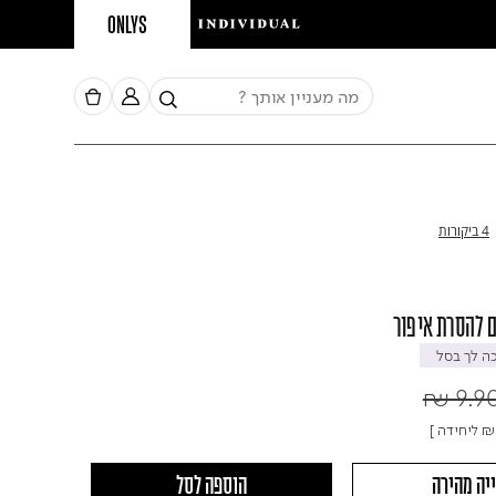
ONLYS
4 ביקורות
 להסרת איפור
 לך בסל
Pric
₪ 9.9
₪ 
ליחידה ]
יה מהירה
הוספה לסל