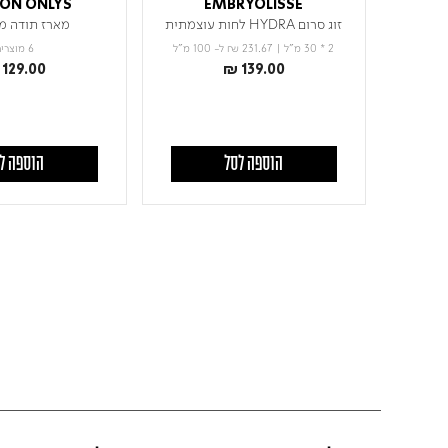
 ON ONLYS
EMBRYOLISSE
זוג סרום HYDRA לחות עוצמתית
מארז תודה מ
2 * 30 מ"ל
|
₪ 231.67
ל- 100 מ"ל
6 מוצרים
129.00
₪ 139.00
הוספה לסל
הוספה ל