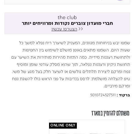
חברי מועדון צוברים נקודות ומרוויחים יותר
<<
הצטרפו עכשיו
שמפו יבש בניחוחות מגוונים, המעניק לשיערך ריח נפלא למשך כל
שעות היום. השמפו מתאים באופן מושלם לשימוש בין החפיפות
ולתחושת רעננות מידית. כמה התזות מהירות מותירות את השיער עם
תחושת ניקיון ורעננות נפלאה, תוך שהוא מסלק עודפי שומן ומוסיף
נפח ומרקם ליצירת תלתלים גולשים או לשיער חלק בעל מגע של משי.
טיפ להצלחה מושלמת: לרסס בנדיבות על פני הראש כולו להשגת נפח
ומרקם מירביים.
5010724527511
ברקוד :
משתלם להזמין במארז
ONLINE ONLY