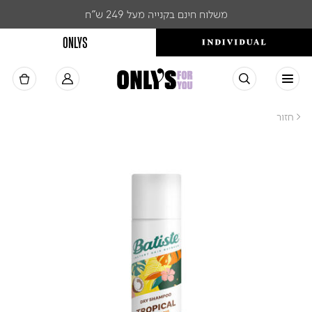
משלוח חינם בקנייה מעל 249 ש"ח
ONLYS
< חזור