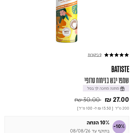
9 ביקורות
4.9 star rating
BATISTE
שמפו יבש בניחוח טרופי
מתנה מחכה לך בסל
Price reduced from
to
₪ 30.00
₪ 27.00
200 מ"ל
[
₪ 13.50
ל- 100 מ"ל ]
10% הנחה
-10%
בתוקף עד 08/08/26