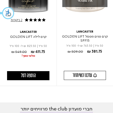
אזל מהמלאי
2 ביקורות
5.0 star rating
LANCASTER
LANCASTER
קרם פנים מפסל GOLDEN LIFT
קרם לילה GOLDEN LIFT
SPF15
50 מ"ל
|
₪ 763.50
ל- 100 מ"ל
50 מ"ל
|
₪ 823.50
ל- 100 מ"ל
Price reduced from
to
Price reduced from
to
₪ 509.00
₪ 381.75
₪ 549.00
₪ 411.75
מלאי נמוך!
עדכנו כשיחזור
הוספה לסל