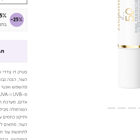
25% הנ
-25%
בתוקף 
חב
מהשמש ואנטי אי
אדום. מערכת ת
הפורמולה מכילה
ותיקון כתמים ע
העור, מתאים לש
לתחושת עור חשו
קומודוגני, נבדק