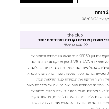
חה
עד 08/08/26
רי מועדון צוברים נקודות ומרוויחים יותר
<<
הצטרפו עכשיו
סטיק דו צדדי שקוף ועם גוון 50 SPF כנגד מראה של קמטים וכתמים על
העור, הגנה גבוהה מפני קרני UVB + UVA. סאן פרפקט זוהי סדרת הגנה
יג'ינג. טכנולוגיית הגנה מתקדמת כנגד קרינת אור,להגנה
מ-UVB ו-UVA, ומסייעת בהגנה מפני השפעות האור הנראה וקרני אינפרא
יקון העור מחזקת את העמידות כנגד הזדקנות העור.
 ויטמין סי ופפטידים המסייעים במניעה של הזדקנות העור
ל העור וקמטים. סטיק ההגנה דו צדדי מחליק בקלות על
ימוש גם על איזורים רגישים בכל הפנים, צד אחד שקוף
ף וצד שני עם גוון עדין לטשטוש פגמים על העור. אינו
 דרמטולוגית.