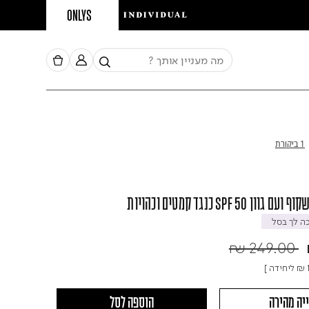
ONLYS
1 ביקורת
 50 SPF כנגד קמטים וכהויות
 לך בסל
Price red
₪ 249.00
₪ 
ליחידה ]
יה מהירה
הוספה לסל