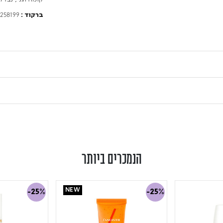
258199
ברקוד :
הנמכרים ביותר
NEW
-25%
-25%