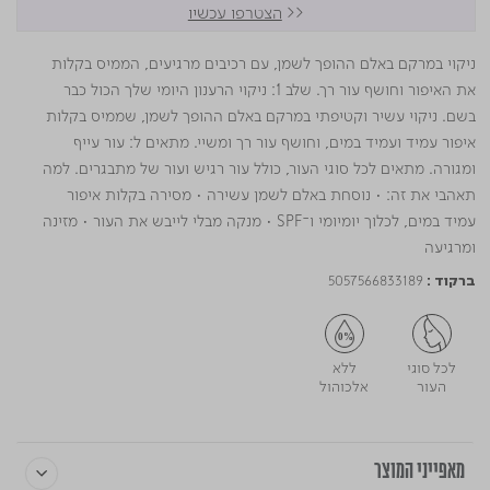
<<
הצטרפו עכשיו
ניקוי במרקם באלם ההופך לשמן, עם רכיבים מרגיעים, הממיס בקלות
את האיפור וחושף עור רך. שלב 1: ניקוי הרענון היומי שלך הכול כבר
בשם. ניקוי עשיר וקטיפתי במרקם באלם ההופך לשמן, שממיס בקלות
איפור עמיד ועמיד במים, וחושף עור רך ומשיי. מתאים ל: עור עייף
ומגורה. מתאים לכל סוגי העור, כולל עור רגיש ועור של מתבגרים. למה
תאהבי את זה: • נוסחת באלם לשמן עשירה • מסירה בקלות איפור
עמיד במים, לכלוך יומיומי ו־SPF • מנקה מבלי לייבש את העור • מזינה
ומרגיעה
5057566833189
ברקוד :
לכל סוגי
ללא
העור
אלכוהול
מאפייני המוצר