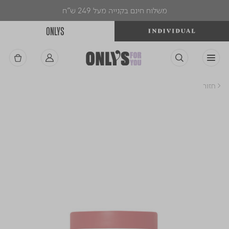
משלוח חינם בקנייה מעל 249 ש"ח
ONLYS
< חזור