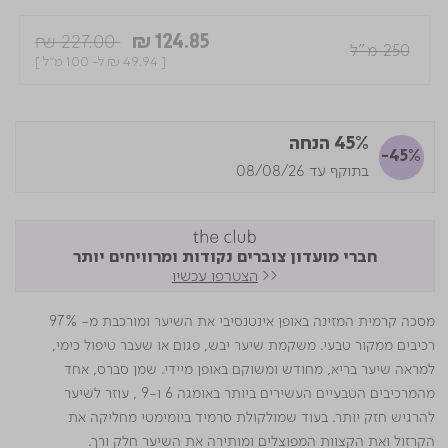
Price reduced from
to
₪ 227.00
₪ 124.85
250 מ"ל
[
₪ 49.94
ל- 100 מ"ל ]
45% הנחה
-45%
בתוקף עד 08/08/26
חברי מועדון צוברים נקודות ומרוויחים יותר
<<
הצטרפו עכשיו
מסכה קרמית המזינה באופן אינטנסיבי את השיער ומורכבת מ- 97%
רכיבים ממקור טבעי. משקמת שיער יבש, פגום או שעבר טיפול כימי,
למראה שיער בריא, מחודש ומשוקם באופן מיידי. שמן סברס, אחד
מהמרכיבים הטבעיים העשירים ביותר באומגה 6 ו-9 , עוזר לשיער
להרגיש חזק יותר. בעוד שמולקולת סרמיד ביומימטי מחליקה את
הקרזול ואת הקצוות המפוצלים ומותירה את השיער חלק ורך.