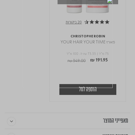
20 ביקורות
4.4 star rating
CHRISTOPHE ROBIN
מארז YOUR HAIR YOUR TIME
75 מ"ל |
₪ 73.33
ל- 100 מ"ל
Price reduced from
to
₪ 349.00
₪ 191.95
הוספה לסל
מאפייני המוצר