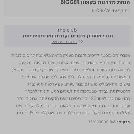
הנחת מדרגות בקופון BIGGER
בתוקף עד 15/08/26
חברי מועדון צוברים נקודות ומרוויחים יותר
<<
הצטרפו עכשיו
אמבריוליס בוסטר לריסים ולגבות מעניק מראה מלא נפח לריסים לגבות
הריסים נראים חזקים,ארוכים ועבים הגבות נראות צפופות ומלאות.
למראה גבות צפופות ומלאות רכיבים פעילים: שמן קיק, ביוטין, פנטנול,
חומצות אמינו, תמצית הסנטלה. ללא צבע. ללא פרבנים אינו מכיל
בישום. מתאים לשימוש גם עבור עיניים עם עדשות מגע נבדק
דרמטולוגית. נבדק אופטלמולוגית לעיניים רגישות ניתן להבחין
בתוצאות כבר לאחר 28 יום : ריסים נראים חזקים יותר, ארוכים יותר
ועבים יותר והגבות נראות צפופות ומלאות יותר. פורמולה קצרה שבה
96% מהרכיבים ממקור טבעי פורמולה קצרה שכוללת רק 15 רכיבים.
3350900001865
ברקוד :