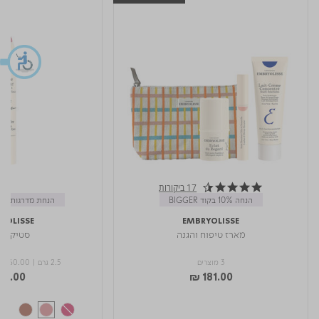
17 ביקורות
4.6 star rating
הנחה 10% בקוד BIGGER
הנחת מדרגות בקופון R
YOLISSE
EMBRYOLISSE
מארז טיפוח והגנה
סטיק BALM
3 מוצרים
2.5 גרם
|
3,560.00
89.00
₪ 181.00