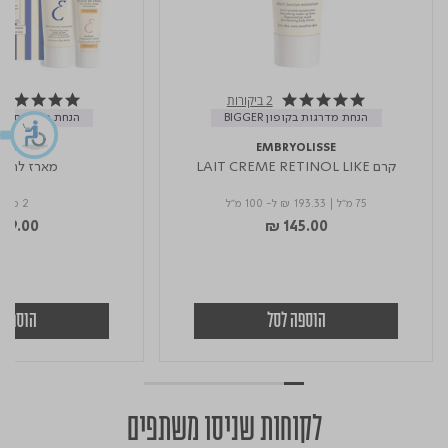
2 ביקורות
4.7 star rating
5.0 star rating
הנחת מדרגות בקופון BIGGER
הנחת מדרגות בקופון 
YOLISSE
EMBRYOLISSE
קרם LAIT CREME RETINOL LIKE
מארז לחות
75 מ"ל
|
₪ 193.33
ל- 100 מ"ל
2 מוצרים
49.00
₪ 145.00
הוספה לסל
הוספה 
לקוחות שניסו משתפים