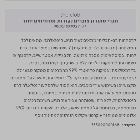
חברי מועדון צוברים נקודות ומרוויחים יותר
<<
הצטרפו עכשיו
קרם לחות רב-תכליתי מתאים לעור רגיש. היפואלרגני. מתאים לכל
המשפחה (מבוגרים, ילדים,תינוקות) 7 שימושים במוצר אחד: קרם
לחות, בסיס לאיפור, מסכה מרגיעה, חלב ניקוי, אפטר שייב, קרם גוף או
טיפוח עור לתינוקות וילדים. ללא בישום, נון- קומודוגני, נבדק
בדרמטולוגית ובפיקוח פדיאטרי. 99% מהמרכיבים ממקור טבעי. לה
קרם קונסנטרה - פורמולה שנבדקה ע""י רופאי עור, אושרה ע"י מאפרים
מקצועיים ובשימוש ע""י כוכבים, הוא הסוד שלהם לעור נפלא.לה קרם
סנסטיב מציע את אותן תכונות לחות מזינות במיוחד, בנוסחה
היפואלרגנית, ללא ריח, שפותחה עבור עור רגיש. רשימת רכיבים
מצומצמת, מבוססת על חמאת שיאה, אלוורה ושעוות דבורים. 95%
אלומיניום ממוחזר + קרטון אקולוגי הניתנים למחיזור נוסף
ברקוד :
3350900001681