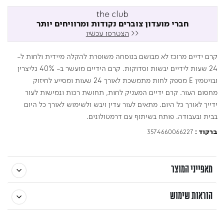
חברי מועדון צוברים נקודות ומרוויחים יותר
<<
הצטרפו עכשיו
קרם ידיים מרוכז לא מבושם בנוסחה משופרת להקלה מיידית ולחות ל-
24 שעות לידיים יבשות וסדוקות. קרם הידיים מועשר ב- 40% גליצרין
ובויטמין E מספק לחות מתמשכת לאורך 24 שעות ומסייע לחיזוק
מחסום העור. קרם ידיים המעניק לחות, תחושת רכות וגמישות לעור
ידייך לאורך כל היום. מתאים לעור עדין ויבש ולשימוש לאורך כל היום
בבית ובעבודה. פותח בשיתוף עם דרמטולוגים.
3574660066227
ברקוד :
מאפייני המוצר
הוראות שימוש