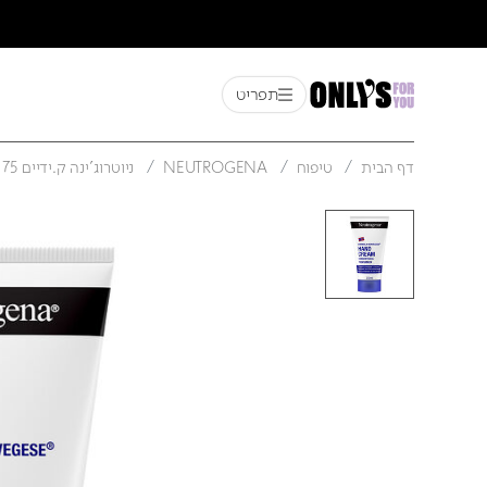
תפריט
דף הבית
טיפוח
NEUTROGENA
ניוטרוג'ינה ק.ידיים 75 מל מבוש