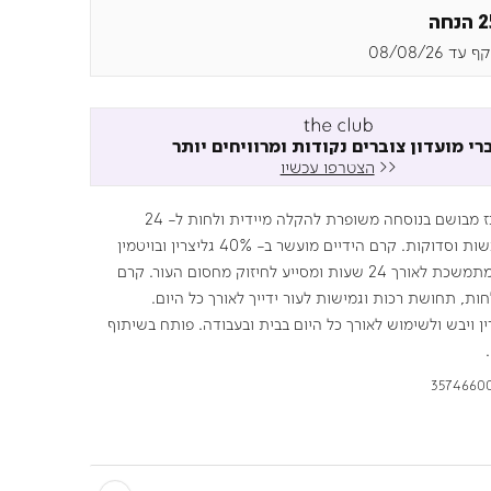
חה
עד 08/08/26
רי מועדון צוברים נקודות ומרוויחים יותר
<<
הצטרפו עכשיו
קרם ידיים מרוכז מבושם בנוסחה משופרת להקלה מיידית ולחות ל- 24
שעות לידיים יבשות וסדוקות. קרם הידיים מועשר ב- 40% גליצרין ובויטמין
E מספק לחות מתמשכת לאורך 24 שעות ומסייע לחיזוק מחסום העור. קרם
חות, תחושת רכות וגמישות לעור ידייך לאורך כל היום.
ן ויבש ולשימוש לאורך כל היום בבית ובעבודה. פותח בשיתוף
3574660