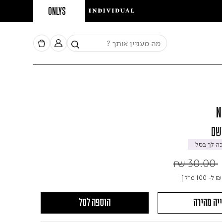
ONLYS
N
ושם
 לך בסל
Price r
₪ 30.00
₪
ל- 100 מ"ל ]
יה מהירה
הוספה לסל