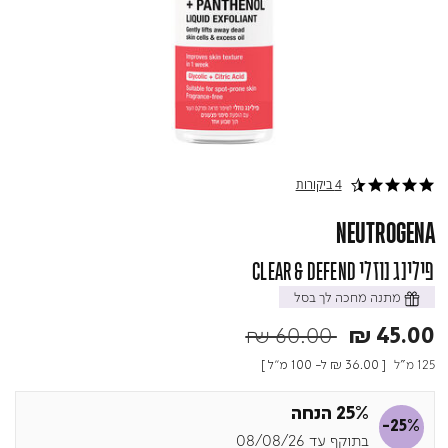
4 ביקורות
4.5 star rating
NEUTROGENA
פילינג נוזלי CLEAR & DEFEND
מתנה מחכה לך בסל
Price reduced from
to
₪ 60.00
₪ 45.00
125 מ"ל
[
₪ 36.00
ל- 100 מ"ל ]
25% הנחה
-25%
בתוקף עד 08/08/26