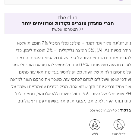
חברי מועדון צוברים נקודות ומרוויחים יותר
<<
הצטרפו עכשיו
ניוטרוג'ינה קליר אנד דפנד + פילינג נוזלי המכיל 7% חומצות אלפא
הידרוקסיות (AHA), 5% חומצה גליקולית ו- 2% חומצת לימון, כדי
להגביר את חידוש תאי העור על פני השטח ולהפחית פגמים הנראים
לעין כתוצאה מפצעונים. 0.5% פנטנול מסייע להרגיע את העור ולשמור
על מחסום הלחות של העור. מסייע להסיר בעדינות תאי עור מתים
ועודפי שומן שעלולים לגרום לכתמי עור. משפר את מרקם העור למראה
עור אחיד ובריא יותר תוך שבוע אחד. מכיל רכיבים עוצמתיים ושומר על
PH אופטימלי של העור- 3.6. נטול בישום וללא אלכוהול, מתאים לכל
סוגי וגווני העור. לא סותם נקבוביות. פותח בשיתוף עם דרמטולוגים
3574661752945
ברקוד :
לכל סוגי
ללא