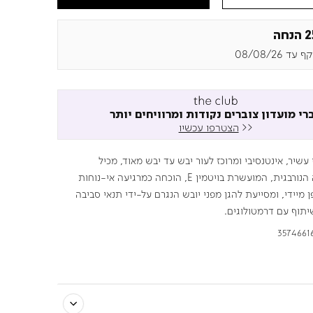
חה
עד 08/08/26
רי מועדון צוברים נקודות ומרוויחים יותר
<<
הצטרפו עכשיו
עשיר, אינטנסיבי ומרוכז לעור יבש עד יבש מאוד, מכיל
גליצרין.הנוסחה הנורבגית, המועשרת בויטמין E, הוכחה כמרגיעה אי-נוחות
ן מיידי, ומסייעת להגן מפני יובש הנגרם על-ידי תנאי סביבה
יתוף עם דרמטולוגים.
3574661