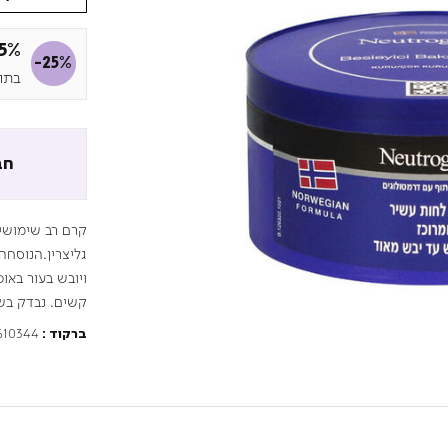
25% הנ
-25%
בתוקף 
חב
קרם רב שימושי 
ויובש בעור באופ
קשים. נבדק בש
610344
ברקוד :