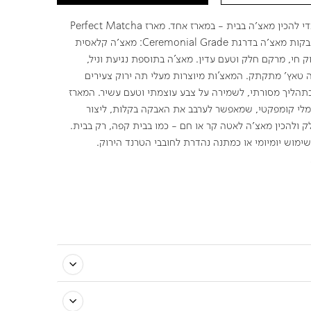
כל מה שצריך כדי להכין מאצ׳ה בבית - במארז אחד. מארז Perfect Matcha
Kit כולל שתי אבקות מאצ׳ה בדרגת Ceremonial Grade: מאצ׳ה קלאסית
ק חי, מרקם חלק וטעם עדין. מאצ'ה בתוספת נגיעת וניל,
טאץ׳ מתקתק. המאצ'ות מיוצרות מעלי תה ירוק צעירים
בתהליך מסורתי, לשמירה על צבע עוצמתי וטעם עשיר. המארז
מלי קומפקטי, שמאפשר לערבב את האבקה בקלות, ליצור
 ולהכין מאצ׳ה לאטה קר או חם - כמו בבית קפה, רק בבית.
שימוש יומיומי או כמתנה נהדרת לחובבי הטרנד הירוק.