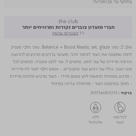
בתוקף עד 15/08/26
חברי מועדון צוברים נקודות ומרוויחים יותר
<<
הצטרפו עכשיו
שלב 2: טונר Balance + Boost Ready, set, glaze. טונר חלבי מעניק
לחות שמצפה את העור לגימור זוהר. מועשר ברכיבים מרגיעים להרגעה
והרפיה מיידית של עור לחוץ. מתאים ל: עור לחוץ ומגורה. מתאים לכל
סוגי העור, כולל עור רגיש ועור מתבגרים. • אסנס חלבי לעור לח מיידית
• מרגיע ומפחית תחושת לחץ באופן מיידי • העור מרגיש מלוחח מיידית
• תומך במחסום העור • פורמולה עדינה במיוחד
5057566833233
ברקוד :
לכל סוגי
ללא
העור
אלכוהול