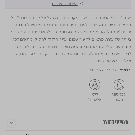
<<
הצטרפו עכשיו
שלב 1: ניקוי הרענון היומי שלך ניקוי וזוהר! מופעל על ידי חומצות AHA
טבעיות מפירות (אנזימי דלעת, תפוז מתוק ותמצית עץ מייפל סוכר),
פורמולת הג'לי הזו מנקה ומקלפת בעדינות כדי לחשוף את הזוהר הטוב
ביותר של עורך. מתאים ל־ עור עמום ועייף הזקוק לחיזוק. מתאים לכל
סוגי העור, כולל עור מתבגרים. למה תאהבי את זה: מסיר בקלות איפור,
לכלוך ושומן עודף. מקלף בעדינות למראה עור חלק יותר לעין. מנקה
מבלי לייבש את העור.
5057566833172
ברקוד :
לכל סוגי
ללא
העור
אלכוהול
מאפייני המוצר