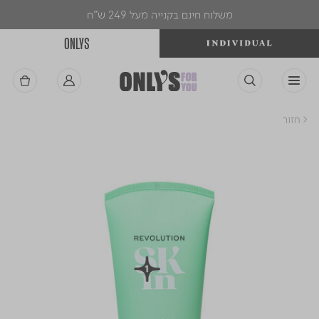
משלוח חינם בקנייה מעל 249 ש"ח
ONLYS
< חזור