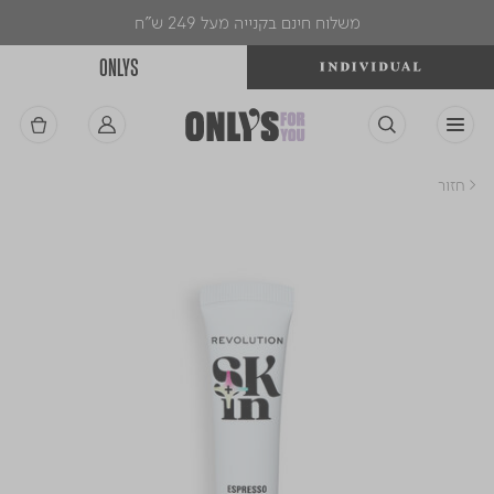
משלוח חינם בקנייה מעל 249 ש"ח
ONLYS
< חזור