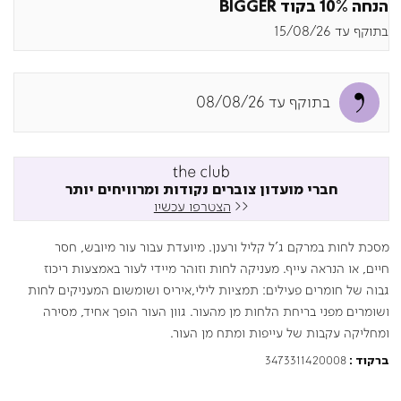
הנחה 10% בקוד BIGGER
בתוקף עד 15/08/26
בתוקף עד 08/08/26
חברי מועדון צוברים נקודות ומרוויחים יותר
<<
הצטרפו עכשיו
מסכת לחות במרקם ג'ל קליל ורענן. מיועדת עבור עור מיובש, חסר
חיים, או הנראה עייף. מעניקה לחות וזוהר מיידי לעור באמצעות ריכוז
גבוה של חומרים פעילים: תמציות לילי,איריס ושומשום המעניקים לחות
ושומרים מפני בריחת הלחות מן מהעור. גוון העור הופך אחיד, מסירה
ומחליקה עקבות של עייפות ומתח מן העור.
3473311420008
ברקוד :