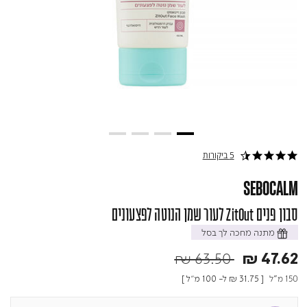
5 ביקורות
4.4 star rating
SEBOCALM
סבון פנים ZitOut לעור שמן הנוטה לפצעונים
מתנה מחכה לך בסל
Price reduced from
to
₪ 63.50
₪ 47.62
150 מ"ל
[
₪ 31.75
ל- 100 מ"ל ]